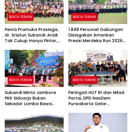
BERITA TERKINI
BERITA TERKINI
Pesta Pramuka Prasiaga,
1.848 Personel Gabungan
dr. Sriatun Subandi: Anak
Disiagakan Amankan
Tak Cukup Hanya Pintar,
Presisi Merdeka Run 2026
Karakter Baik Harus
di Jambi
Dibentuk Sejak Dini
BERITA TERKINI
BERITA TERKINI
Subandi Minta Jambore
Peringati HUT RI dan Milad
PKK Sidoarjo Bukan
Partai, DPD NasDem
Sekadar Lomba Bawa
Purwakarta Gelar
Pulang Piala tapi Juga Ilmu
Turnamen Olahraga
untuk Warga
hingga Baksos Gratis