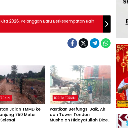
Kita 2026, Pelanggan Baru Berkesempatan Raih
TERKINI
BERITA TERKINI
tan Jalan TMMD ke
Pastikan Berfungsi Baik, Air
anjang 750 Meter
dan Tower Tondon
Selesai
Musholah Hidayatullah Dicek
Satgas TMMD