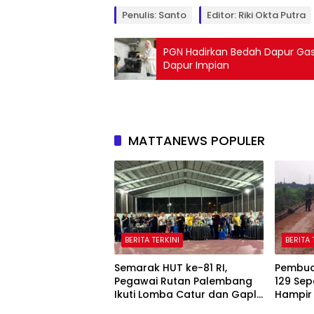
Penulis: Santo
Editor: Riki Okta Putra
PGN Hadirkan Bedah Dapur Gas
Dapur Impian
MATTANEWS POPULER
BERITA TERKINI
BERITA 
Semarak HUT ke-81 RI,
Pembua
Pegawai Rutan Palembang
129 Sep
Ikuti Lomba Catur dan Gaple
Hampir 
Antar Pegawai