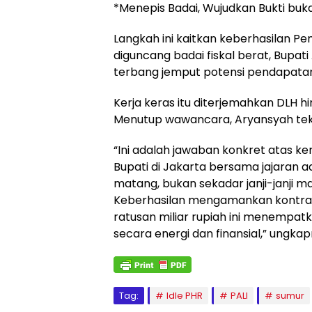
*Menepis Badai, Wujudkan Bukti b
Langkah ini kaitkan keberhasilan 
diguncang badai fiskal berat, Bupati
terbang jemput potensi pendapatan 
Kerja keras itu diterjemahkan DLH h
Menutup wawancara, Aryansyah te
“Ini adalah jawaban konkret atas k
Bupati di Jakarta bersama jajaran 
matang, bukan sekadar janji-janji 
Keberhasilan mengamankan kontra
ratusan miliar rupiah ini menempatka
secara energi dan finansial,” ungkap
Tag:
Idle PHR
PALI
sumur