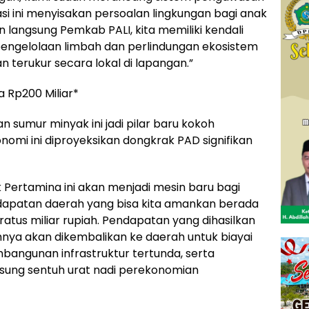
stasi ini menyisakan persoalan lingkungan bagi anak
n langsung Pemkab PALI, kita memiliki kendali
engelolaan limbah dan perlindungan ekosistem
an terukur secara lokal di lapangan.”
a Rp200 Miliar*
n sumur minyak ini jadi pilar baru kokoh
omi ini diproyeksikan dongkrak PAD signifikan
 Pertamina ini akan menjadi mesin baru bagi
endapatan daerah yang bisa kita amankan berada
ratus miliar rupiah. Pendapatan yang dihasilkan
hnya akan dikembalikan ke daerah untuk biayai
angunan infrastruktur tertunda, serta
gsung sentuh urat nadi perekonomian