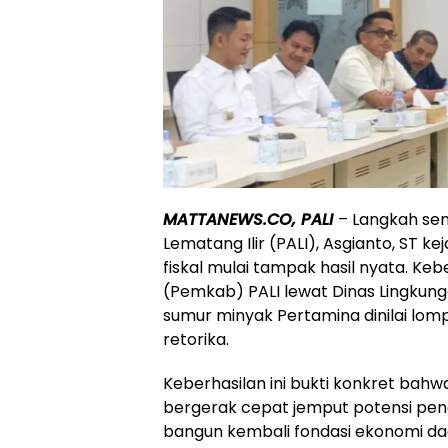
MATTANEWS.CO, PALI
– Langkah se
Lematang Ilir (PALI), Asgianto, ST k
fiskal mulai tampak hasil nyata. Ke
(Pemkab) PALI lewat Dinas Lingkung
sumur minyak Pertamina dinilai lo
retorika.
Keberhasilan ini bukti konkret bahw
bergerak cepat jemput potensi pe
bangun kembali fondasi ekonomi d