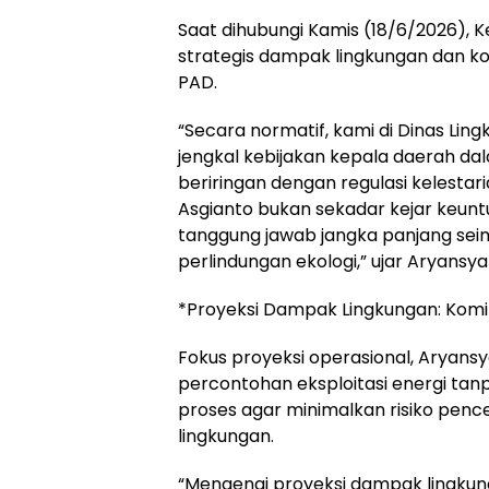
Saat dihubungi Kamis (18/6/2026), K
strategis dampak lingkungan dan kon
PAD.
“Secara normatif, kami di Dinas Li
jengkal kebijakan kepala daerah da
beriringan dengan regulasi kelestar
Asgianto bukan sekadar kejar keunt
tanggung jawab jangka panjang s
perlindungan ekologi,” ujar Aryansya
*Proyeksi Dampak Lingkungan: Komit
Fokus proyeksi operasional, Aryansy
percontohan eksploitasi energi tan
proses agar minimalkan risiko pen
lingkungan.
“Mengenai proyeksi dampak lingku