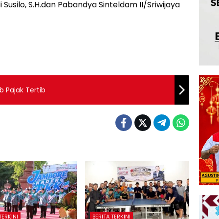
i Susilo, S.H.dan Pabandya Sinteldam II/Sriwijaya
 Pajak Tertib
TERKINI
BERITA TERKINI