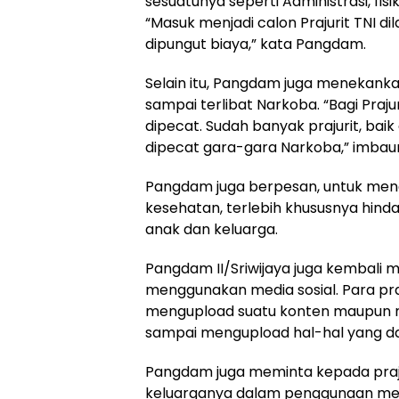
sesuatunya seperti Administrasi, fis
“Masuk menjadi calon Prajurit TNI di
dipungut biaya,” kata Pangdam.
Selain itu, Pangdam juga menekankan
sampai terlibat Narkoba. “Bagi Praju
dipecat. Sudah banyak prajurit, ba
dipecat gara-gara Narkoba,” imbau
P
angdam juga berpesan, untuk meng
kesehatan, terlebih khususnya hindar
anak dan keluarga.
Pangdam II/Sriwijaya juga kembali 
menggunakan media sosial. Para pra
mengupload suatu konten maupun m
sampai mengupload hal-hal yang dap
Pangdam juga meminta kepada pra
keluarganya dalam penggunaan medi