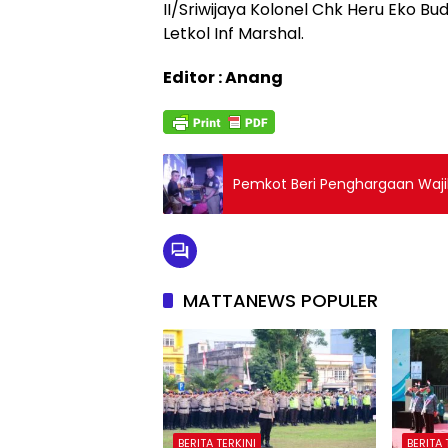
II/Sriwijaya Kolonel Chk Heru Eko Bud
Letkol Inf Marshal.
Editor : Anang
Pemkot Beri Penghargaan Wajib
MATTANEWS POPULER
BERITA TERKINI
BERITA 