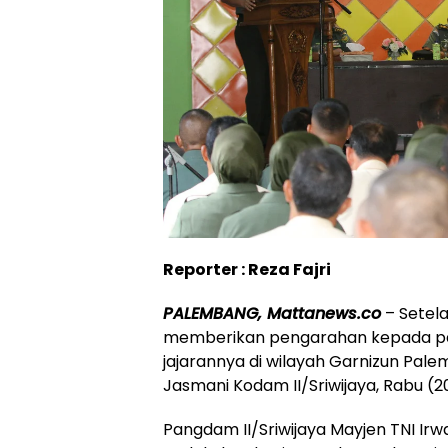
Reporter : Reza Fajri
PALEMBANG, Mattanews.co
– Setel
memberikan pengarahan kepada par
jajarannya di wilayah Garnizun Pal
Jasmani Kodam II/Sriwijaya, Rabu (2
Pangdam II/Sriwijaya Mayjen TNI Irwan