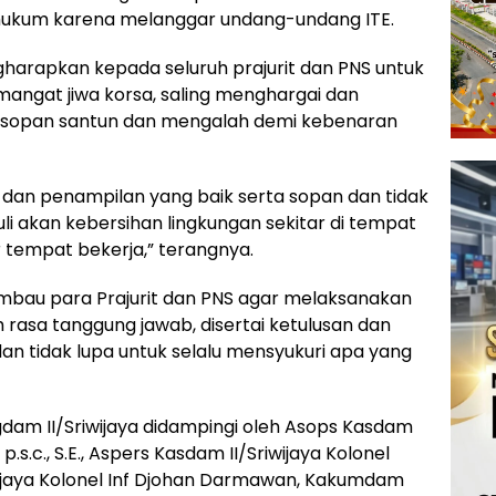
s hukum karena melanggar undang-undang ITE.
arapkan kepada seluruh prajurit dan PNS untuk
mangat jiwa korsa, saling menghargai dan
, sopan santun dan mengalah demi kebenaran
ti dan penampilan yang baik serta sopan dan tidak
li akan kebersihan lingkungan sekitar di tempat
r tempat bekerja,” terangnya.
mbau para Prajurit dan PNS agar melaksanakan
rasa tanggung jawab, disertai ketulusan dan
dan tidak lupa untuk selalu mensyukuri apa yang
gdam II/Sriwijaya didampingi oleh Asops Kasdam
 p.s.c., S.E., Aspers Kasdam II/Sriwijaya Kolonel
riwijaya Kolonel Inf Djohan Darmawan, Kakumdam