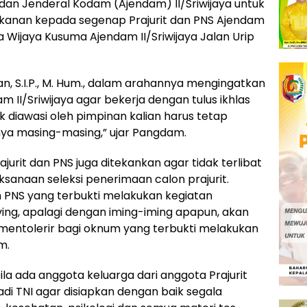
dan Jenderal Kodam (Ajendam) II/Sriwijaya untuk
anan kepada segenap Prajurit dan PNS Ajendam
ula Wijaya Kusuma Ajendam II/Sriwijaya Jalan Urip
an, S.I.P., M. Hum., dalam arahannya mengingatkan
m II/Sriwijaya agar bekerja dengan tulus ikhlas
 diawasi oleh pimpinan kalian harus tetap
gnya masing-masing,” ujar Pangdam.
urit dan PNS juga ditekankan agar tidak terlibat
sanaan seleksi penerimaan calon prajurit.
 PNS yang terbukti melakukan kegiatan
ng, apalagi dengan iming-iming apapun, akan
n mentolerir bagi oknum yang terbukti melakukan
m.
ila ada anggota keluarga dari anggota Prajurit
i TNI agar disiapkan dengan baik segala