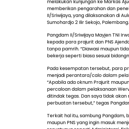
melakukan kunjungan ke Markas Aju
memberikan pengarahan dan penek
II/Sriwijaya, yang dilaksanakan di A
Sumohardjo 2 Ilir Sekojo, Palembang.
Pangdam II/Sriwijaya Mayjen TNI Irw
kepada para prajurit dan PNS Ajenda
tanpa pamrih. “Diawasi maupun tidak
bekerja seperti biasa sesuai bidan
Pada kesempatan tersebut, para praj
menjadi perantara/calo dalam pelak
“Apabila ada oknum Prajurit maupun
percaloan dalam pelaksanaan Wervi
ditindak tegas. Dan saya tidak aka
perbuatan tersebut,” tegas Pangda
Terkait hal itu, sambung Pangdam, b
maupun PNS yang ingin masuk menjad