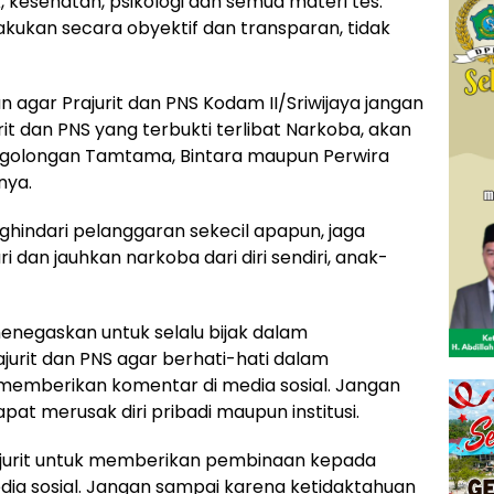
ik, kesehatan, psikologi dan semua materi tes.
lakukan secara obyektif dan transparan, tidak
 agar Prajurit dan PNS Kodam II/Sriwijaya jangan
rit dan PNS yang terbukti terlibat Narkoba, akan
ik golongan Tamtama, Bintara maupun Perwira
nya.
hindari pelanggaran sekecil apapun, jaga
i dan jauhkan narkoba dari diri sendiri, anak-
menegaskan untuk selalu bijak dalam
jurit dan PNS agar berhati-hati dalam
emberikan komentar di media sosial. Jangan
at merusak diri pribadi maupun institusi.
jurit untuk memberikan pembinaan kepada
a sosial. Jangan sampai karena ketidaktahuan