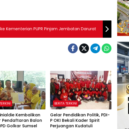
 ke Kementerian PUPR Pinjam Jembatan Darurat
TERKINI
BERITA TERKINI
inialdie Kembalikan
Gelar Pendidikan Politik, PDI-
r Pendaftaran Balon
P OKI Bekali Kader Spirit
DPD Golkar Sumsel
Perjuangan Kudatuli