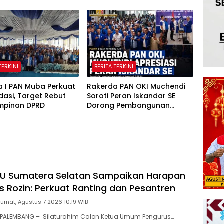
TERKINI
BERITA TERKINI
a I PAN Muba Perkuat
Rakerda PAN OKI Muchendi
dasi, Target Rebut
Soroti Peran Iskandar SE
impinan DPRD
Dorong Pembangunan
Daerah
NU Sumatera Selatan Sampaikan Harapan
 Rozin: Perkuat Ranting dan Pesantren
Jumat, Agustus 7 2026 10:19 WIB
PALEMBANG – Silaturahim Calon Ketua Umum Pengurus…