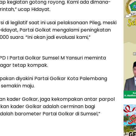
iap kegiatan gotong royong. Kami ada dimana-
ntah,” ucap Hidayat.
i legilatif saat ini usai pelaksanaan Pileg, meski
idayat, Partai Golkat mengalami peningkatan
00 suara. “Ini akan jadi evaluasi kami,”
D I Partai Golkar Sumsel M Yansuri meminta
 agar tetap kompak.
kan diyakini Partai Golkar Kota Palembang
 semakin maju.
n kader Golkar, jaga kekompakan antar parpol
ukan kader Golkar adalah cerminan bagi
dalah barometer Partai Golkar di Sumsel,”