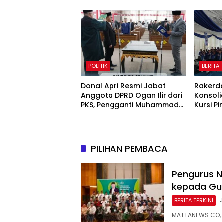
Ranting dan Pesantren
POLITIK
BERITA 
Donal Apri Resmi Jabat
Rakerd
Anggota DPRD Ogan Ilir dari
Konsoli
PKS, Pengganti Muhammad
Kursi P
Sayuti yang Meninggal Dunia
PILIHAN PEMBACA
Pengurus 
kepada Gus
BERITA TERKINI
MATTANEWS.CO, 