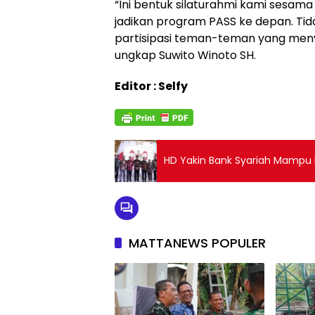
“Ini bentuk silaturahmi kami sesam
jadikan program PASS ke depan. Ti
partisipasi teman-teman yang me
ungkap Suwito Winoto SH.
Editor : Selfy
HD Yakin Bank Syariah Mampu 
MATTANEWS POPULER