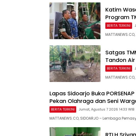
Katim Was
Program T
BERITA TERKINI
MATTANEWS.CO, 
Satgas TM
Tandon Air
BERITA TERKINI
MATTANEWS.CO, 
Lapas Sidoarjo Buka PORSENAP 
Pekan Olahraga dan Seni Warg
BERITA TERKINI
Jumat, Agustus 7 2026 14:33 WIB
MATTANEWS.CO, SIDOARJO – Lembaga Pemasyar
RTLH Sriya