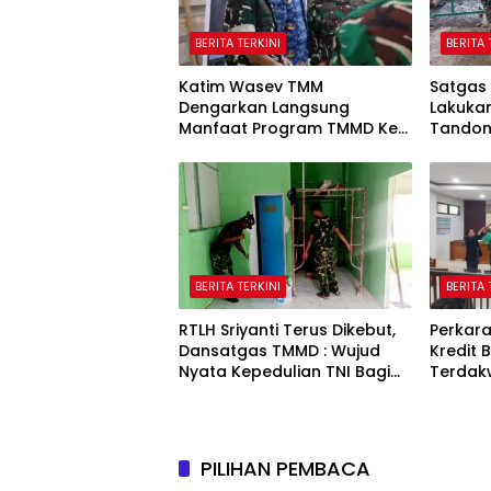
BERITA TERKINI
BERITA 
Katim Wasev TMM
Satgas
Dengarkan Langsung
Lakuka
Manfaat Program TMMD Ke-
Tandon 
129 Kodim 0418/Palembang
Kampung
BERITA TERKINI
BERITA 
RTLH Sriyanti Terus Dikebut,
Perkara
Dansatgas TMMD : Wujud
Kredit 
Nyata Kepedulian TNI Bagi
Terdak
Kesejahteraan Masyarakat
Semua P
PILIHAN PEMBACA