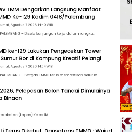
ev TMM Dengarkan Langsung Manfaat
MMD Ke-129 Kodim 0418/Palembang
Jumat, Agustus 7 2026 14:40 WIB
PALEMBANG – Disela kunjungan kerja dalam rangka…
MD ke-129 Lakukan Pengecekan Tower
 Sumur Bor di Kampung Kreatif Pelangi
Jumat, Agustus 7 2026 14:34 WIB
PALEMBANG – Satgas TMMD terus memastikan seluruh…
2026, Pelepasan Balon Tandai Dimulainya
a Binaan
akatan (Lapas) Kelas IIA…
nti Terus Dikebut, Dansatgas TMMD : Wujud