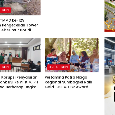
Warga Binaan
TERKINI
 TMMD ke-129
n Pengecekan Tower
Air Sumur Bor di
 Kreatif Pelangi
TERKINI
BERITA TERKINI
 Korupsi Penyaluran
Pertamina Patra Niaga
Bank BSI ke PT KIM, PH
Regional Sumbagsel Raih
wa Berharap Ungkap
Gold TJSL & CSR Award
ihak yang Terlibat
BUMN Track 2026 Lewat
Program Talang Berseri