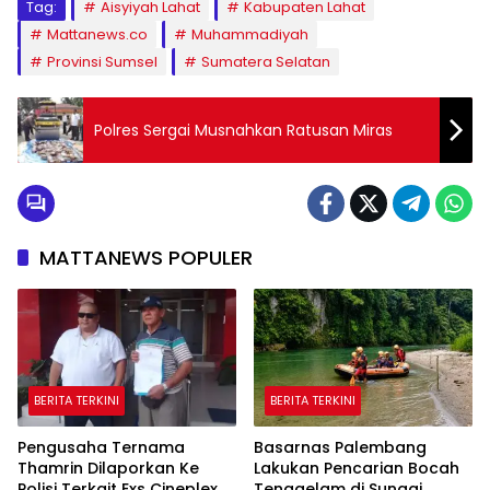
Tag:
Aisyiyah Lahat
Kabupaten Lahat
Mattanews.co
Muhammadiyah
Provinsi Sumsel
Sumatera Selatan
Polres Sergai Musnahkan Ratusan Miras
MATTANEWS POPULER
BERITA TERKINI
BERITA TERKINI
Pengusaha Ternama
Basarnas Palembang
Thamrin Dilaporkan Ke
Lakukan Pencarian Bocah
Polisi Terkait Exs Cineplex,
Tenggelam di Sungai