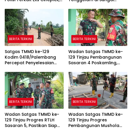
Akan Unjuk Rasa
Selabung
Kedepannya
BERITA TERKINI
BERITA TERKINI
Satgas TMMD ke-129
Wadan Satgas TMMD ke-
Kodim 0418/Palembang
129 Tinjau Pembangunan
Percepat Penyelesaian
Sasaran 4 Poskamling,
Pembangunan Jalan 750
Pastikan Pekerjaan Sesuai
Meter
Perencanaan
BERITA TERKINI
BERITA TERKINI
Wadan Satgas TMMD ke-
Wadan Satgas TMMD ke-
129 Tinjau Progres RTLH
129 Tinjau Progres
Sasaran 5, Pastikan Siap
Pembangunan Mushola
Dihuni Pemilik Suwarni
Baitul Makfurin