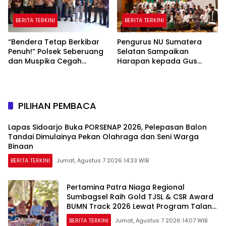
BERITA TERKINI
BERITA TERKINI
“Bendera Tetap Berkibar
Pengurus NU Sumatera
Penuh!” Polsek Seberuang
Selatan Sampaikan
dan Muspika Cegah
Harapan kepada Gus
Polemik Pengibaran
Rozin: Perkuat Ranting dan
Setengah Tiang Jelang
Pesantren
HUT RI ke-81
PILIHAN PEMBACA
Lapas Sidoarjo Buka PORSENAP 2026, Pelepasan Balon
Tandai Dimulainya Pekan Olahraga dan Seni Warga
Binaan
BERITA TERKINI
Jumat, Agustus 7 2026 14:33 WIB
Pertamina Patra Niaga Regional
Sumbagsel Raih Gold TJSL & CSR Award
BUMN Track 2026 Lewat Program Talang
Berseri
BERITA TERKINI
Jumat, Agustus 7 2026 14:07 WIB