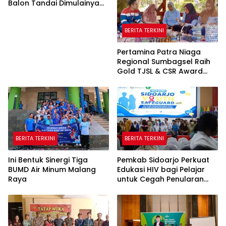
Balon Tandai Dimulainya
Pekan Olahraga dan Seni
Warga Binaan
BERITA TERKINI
Pertamina Patra Niaga
Regional Sumbagsel Raih
Gold TJSL & CSR Award
BUMN Track 2026 Lewat
Program Talang Berseri
BERITA TERKINI
BERITA TERKINI
Ini Bentuk Sinergi Tiga
Pemkab Sidoarjo Perkuat
BUMD Air Minum Malang
Edukasi HIV bagi Pelajar
Raya
untuk Cegah Penularan
Sejak Dini