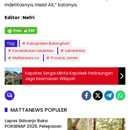
indetitasnya, inisial AK,” katanya.
Editor : Nefri
Tag:
Kabupaten Batanghari
Kecelakaan Lalulintas
Lakalantas
Mattanews.co
Provinsi Jambi
Kapolres Sergai Minta Kapolsek Perbaungan
Jaga Keamanan Wilayah
MATTANEWS POPULER
Lapas Sidoarjo Buka
PORSENAP 2026, Pelepasan