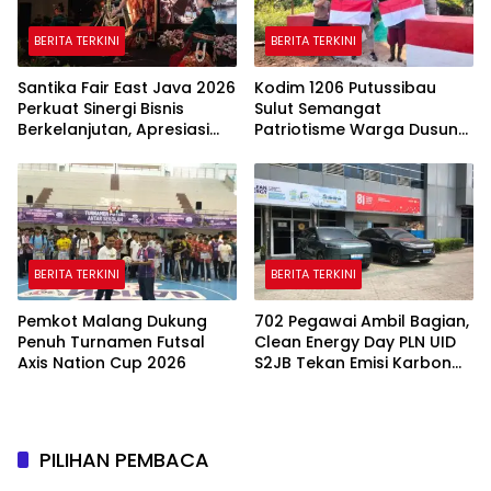
BERITA TERKINI
BERITA TERKINI
Santika Fair East Java 2026
Kodim 1206 Putussibau
Perkuat Sinergi Bisnis
Sulut Semangat
Berkelanjutan, Apresiasi
Patriotisme Warga Dusun
Mitra Korporasi Lewat
Sebintang Lewat Lautan
Corporate Award
Bendera Merah Putih
BERITA TERKINI
BERITA TERKINI
Pemkot Malang Dukung
702 Pegawai Ambil Bagian,
Penuh Turnamen Futsal
Clean Energy Day PLN UID
Axis Nation Cup 2026
S2JB Tekan Emisi Karbon
Hingga 15 Ton
PILIHAN PEMBACA