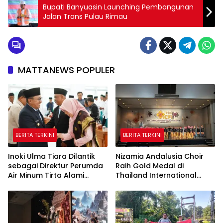
Bupati Banyuasin Launching Pembangunan
Jalan Trans Pulau Rimau
MATTANEWS POPULER
BERITA TERKINI
BERITA TERKINI
Inoki Ulma Tiara Dilantik
Nizamia Andalusia Choir
sebagai Direktur Perumda
Raih Gold Medal di
Air Minum Tirta Alami
Thailand International
Tanah Datar Periode
Choral Festival 2026,
2026–2031
Harumkan Nama Indonesia