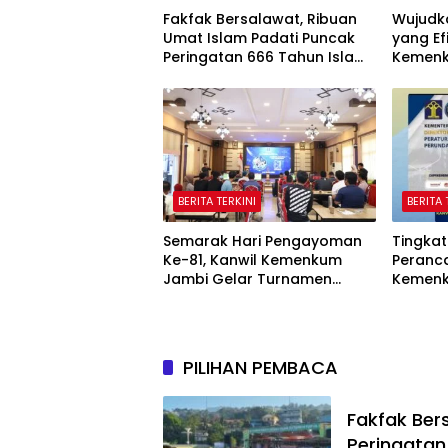
Fakfak Bersalawat, Ribuan
Wujudk
Umat Islam Padati Puncak
yang Ef
Peringatan 666 Tahun Islam
Kemen
Masuk Tanah Papua
Laksan
Secara
BERITA TERKINI
BERITA 
Semarak Hari Pengayoman
Tingka
Ke-81, Kanwil Kemenkum
Peranca
Jambi Gelar Turnamen
Kemenk
Domino, Catur, dan E-Sport
Urgens
Peratu
undan
PILIHAN PEMBACA
Fakfak Ber
Peringatan