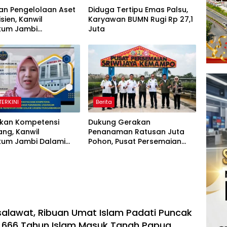
an Pengelolaan Aset
Diduga Tertipu Emas Palsu,
isien, Kanwil
Karyawan BUMN Rugi Rp 27,1
kum Jambi
Juta
akan Lelang BMN
 Transparan
TERKINI
Berita
tkan Kompetensi
Dukung Gerakan
ng, Kanwil
Penanaman Ratusan Juta
um Jambi Dalami
Pohon, Pusat Persemaian
i Pengundangan
Sriwijaya Kemampo Perkuat
ran Perundang-
Jaringan Persemaian
gan
Nasional*
salawat, Ribuan Umat Islam Padati Puncak
 666 Tahun Islam Masuk Tanah Papua