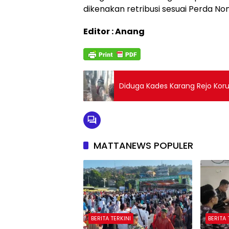
dikenakan retribusi sesuai Perda Nom
Editor : Anang
Diduga Kades Karang Rejo Kor
MATTANEWS POPULER
BERITA TERKINI
BERITA 