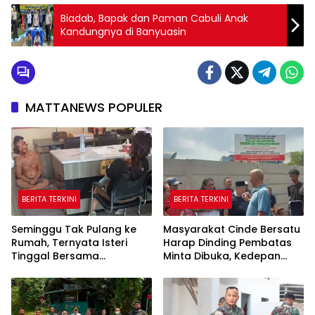
Biadab, Bapak dan Paman Cabuli Anak
Kandungnya di Banyuasin
MATTANEWS POPULER
BERITA TERKINI
BERITA TERKINI
Seminggu Tak Pulang ke
Masyarakat Cinde Bersatu
Rumah, Ternyata Isteri
Harap Dinding Pembatas
Tinggal Bersama
Minta Dibuka, Kedepan
Selingkuhan
Akan Ada Aksi Demo