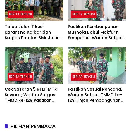
BERITA TERKINI
BERITA TERKINI
Tutup Jalan Tikus!
Pastikan Pembangunan
Karantina Kalbar dan
Mushola Baitul Makfurin
Satgas Pamtas Sisir Jalur
Sempurna, Wadan Satgas
Ilegal di PLBN Nanga Badau
TMMD Cek Langsung ke
Lokasi
BERITA TERKINI
BERITA TERKINI
Cek Sasaran 5 RTLH Milik
Pastikan Sesuai Rencana,
Suwarni, Wadan Satgas
Wadan Satgas TMMD ke-
TMMD ke-129 Pastikan
129 Tinjau Pembangunan
Penghuni Rumah Senang
Poskamling
PILIHAN PEMBACA