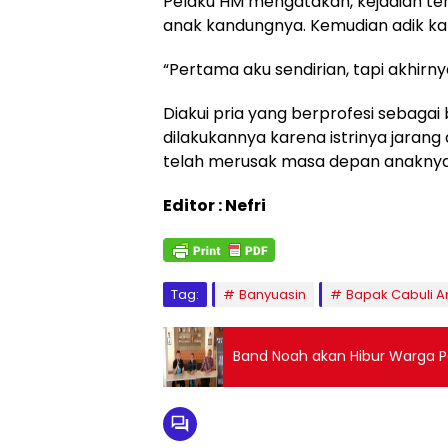
Pelaku HM mengatakan, kejadian ter
anak kandungnya. Kemudian adik kan
“Pertama aku sendirian, tapi akhirny
Diakui pria yang berprofesi sebagai 
dilakukannya karena istrinya jaran
telah merusak masa depan anaknya 
Editor : Nefri
Tag:
Banyuasin
Bapak Cabuli 
Band Noah akan Hibur Warga P