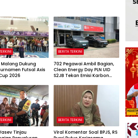
TERKINI
BERITA TERKINI
 Malang Dukung
702 Pegawai Ambil Bagian,
urnamen Futsal Axis
Clean Energy Day PLN UID
 Cup 2026
S2JB Tekan Emisi Karbon
Hingga 15 Ton
TERKINI
BERITA TERKINI
asev Tinjau
Viral Komentar Soal BPJS, RS