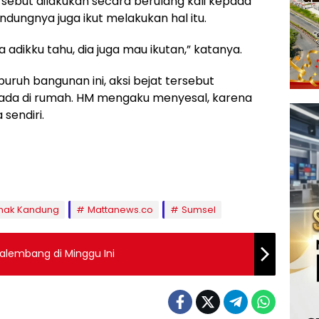
sebut dilakukan secara berulang kali kepada
dungnya juga ikut melakukan hal itu.
a adikku tahu, dia juga mau ikutan,” katanya.
buruh bangunan ini, aksi bejat tersebut
g ada di rumah. HM mengaku menyesal, karena
sendiri.
Anak Kandung
Mattanews.co
Sumsel
alembang di Minggu Ini