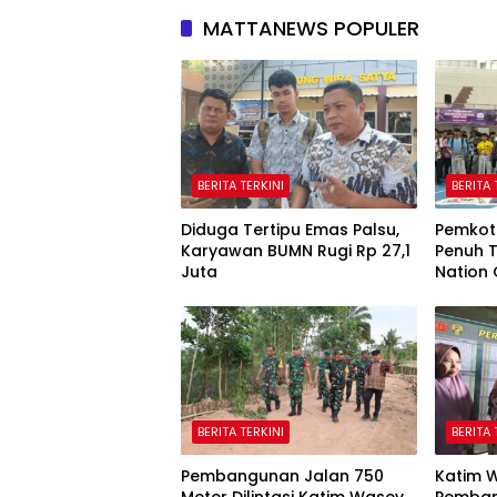
MATTANEWS POPULER
BERITA TERKINI
BERITA 
Diduga Tertipu Emas Palsu,
Pemkot
Karyawan BUMN Rugi Rp 27,1
Penuh T
Juta
Nation
BERITA TERKINI
BERITA 
Pembangunan Jalan 750
Katim W