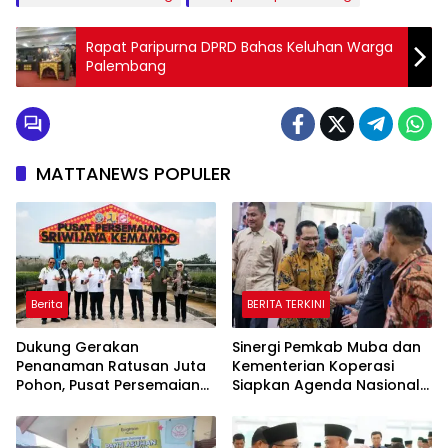
Rapat Paripurna DPRD Bahas Keluhan Warga
Palembang
MATTANEWS POPULER
Berita
BERITA TERKINI
Dukung Gerakan
Sinergi Pemkab Muba dan
Penanaman Ratusan Juta
Kementerian Koperasi
Pohon, Pusat Persemaian
Siapkan Agenda Nasional
Sriwijaya Kemampo
Hilirisasi Kelapa Sawit
Perkuat Jaringan
Persemaian Nasional*