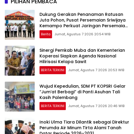
PILIHAN PEMBACA
Dukung Gerakan Penanaman Ratusan
Juta Pohon, Pusat Persemaian Sriwijaya
Kemampo Perkuat Jaringan Persemaian
Nasional*
Berita
Jumat, Agustus 7 2026 20:54 WIB
Sinergi Pemkab Muba dan Kementerian
Koperasi Siapkan Agenda Nasional
Hilirisasi Kelapa Sawit
BERITA TERKINI
Jumat, Agustus 7 2026 20:53 WIB
Wujud Kepedulian, SDM PT KOPSRI Gelar
“Jum’at Berbagi” di Panti Asuhan Tali
Kasih Palembang
BERITA TERKINI
Jumat, Agustus 7 2026 20:46 WIB
Inoki Ulma Tiara Dilantik sebagai Direktur
Perumda Air Minum Tirta Alami Tanah
Datar Periode 2026–2031