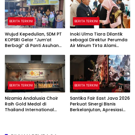
BERITA TERKINI
BERITA TERKINI
Wujud Kepedulian, SDM PT
Inoki Ulma Tiara Dilantik
KOPSRI Gelar “Jum’at
sebagai Direktur Perumda
Berbagi” di Panti Asuhan
Air Minum Tirta Alami
Tali Kasih Palembang
Tanah Datar Periode
2026–2031
BERITA TERKINI
BERITA TERKINI
Nizamia Andalusia Choir
Santika Fair East Java 2026
Raih Gold Medal di
Perkuat Sinergi Bisnis
Thailand International
Berkelanjutan, Apresiasi
Choral Festival 2026,
Mitra Korporasi Lewat
Harumkan Nama Indonesia
Corporate Award