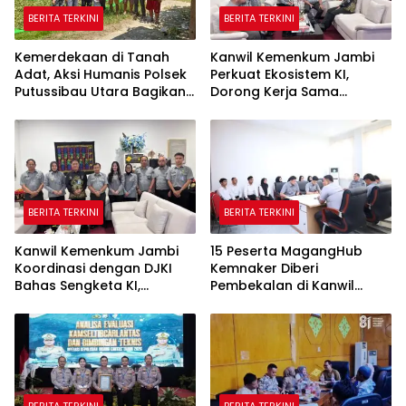
BERITA TERKINI
BERITA TERKINI
Kemerdekaan di Tanah
Kanwil Kemenkum Jambi
Adat, Aksi Humanis Polsek
Perkuat Ekosistem KI,
Putussibau Utara Bagikan
Dorong Kerja Sama
Bendera Merah Putih di
dengan Kampus dan
Rumah Betang
Pemda
BERITA TERKINI
BERITA TERKINI
Kanwil Kemenkum Jambi
15 Peserta MagangHub
Koordinasi dengan DJKI
Kemnaker Diberi
Bahas Sengketa KI,
Pembekalan di Kanwil
Termasuk Motif Batik
Kementerian Hukum Jambi
Sultan Thaha
BERITA TERKINI
BERITA TERKINI