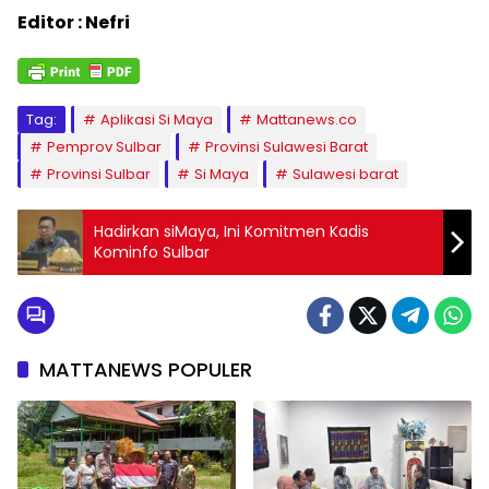
Editor : Nefri
Tag:
Aplikasi Si Maya
Mattanews.co
Pemprov Sulbar
Provinsi Sulawesi Barat
Provinsi Sulbar
Si Maya
Sulawesi barat
Hadirkan siMaya, Ini Komitmen Kadis
Kominfo Sulbar
MATTANEWS POPULER