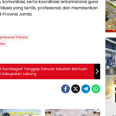
omunikasi, serta koordinasi antarinstansi guna
dusia yang tertib, profesional, dan memberikan
 Provinsi Jambi.
gawasan Fidusia
otan
al Sumbagsel Tanggap Darurat Salurkan Bantuan
di Kabupaten Lebong