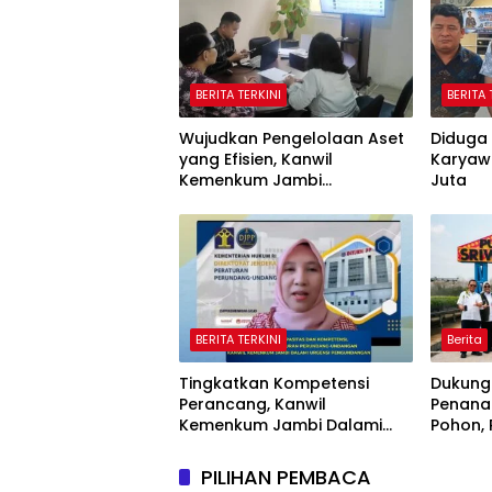
BERITA TERKINI
BERITA 
Wujudkan Pengelolaan Aset
Diduga 
yang Efisien, Kanwil
Karyaw
Kemenkum Jambi
Juta
Laksanakan Lelang BMN
Secara Transparan
BERITA TERKINI
Berita
Tingkatkan Kompetensi
Dukung
Perancang, Kanwil
Penana
Kemenkum Jambi Dalami
Pohon,
Urgensi Pengundangan
Sriwij
Peraturan Perundang-
Jaring
PILIHAN PEMBACA
undangan
Nasiona