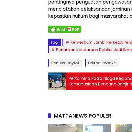
pentingnya penguatan pengawasan, k
menciptakan pelaksanaan jaminan fi
kepastian hukum bagi masyarakat di
Tag:
Kemenkum Jambi Perketat Pen
Penarikan Kendaraan Debitur Jadi Sor
Penulis: Joylot
Editor: Redaksi
Pertamina Patra Niaga Region
Kemanusiaan Bencana Banjir 
MATTANEWS POPULER