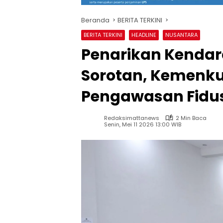
Beranda
BERITA TERKINI
BERITA TERKINI
HEADLINE
NUSANTARA
Penarikan Kendar
Sorotan, Kemenku
Pengawasan Fidu
Redaksimattanews
2 Min Baca
Senin, Mei 11 2026 13:00 WIB