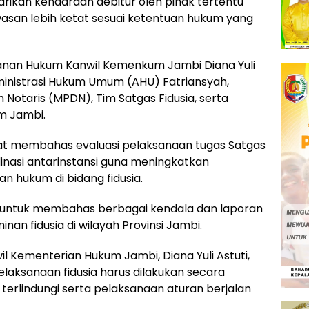
rikan kendaraan debitur oleh pihak tertentu
asan lebih ketat sesuai ketentuan hukum yang
layanan Hukum Kanwil Kemenkum Jambi Diana Yuli
ministrasi Hukum Umum (AHU) Fatriansyah,
Notaris (MPDN), Tim Satgas Fidusia, serta
m Jambi.
at membahas evaluasi pelaksanaan tugas Satgas
inasi antarinstansi guna meningkatkan
n hukum di bidang fidusia.
ah untuk membahas berbagai kendala dan laporan
nan fidusia di wilayah Provinsi Jambi.
l Kementerian Hukum Jambi, Diana Yuli Astuti,
ksanaan fidusia harus dilakukan secara
terlindungi serta pelaksanaan aturan berjalan