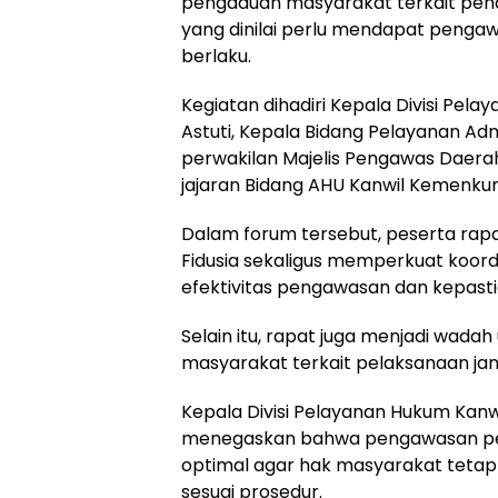
pengaduan masyarakat terkait pena
yang dinilai perlu mendapat pengaw
berlaku.
Kegiatan dihadiri Kepala Divisi Pe
Astuti, Kepala Bidang Pelayanan Ad
perwakilan Majelis Pengawas Daerah 
jajaran Bidang AHU Kanwil Kemenku
Dalam forum tersebut, peserta rap
Fidusia sekaligus memperkuat koord
efektivitas pengawasan dan kepastia
Selain itu, rapat juga menjadi wad
masyarakat terkait pelaksanaan jami
Kepala Divisi Pelayanan Hukum Kanwi
menegaskan bahwa pengawasan pela
optimal agar hak masyarakat tetap 
sesuai prosedur.