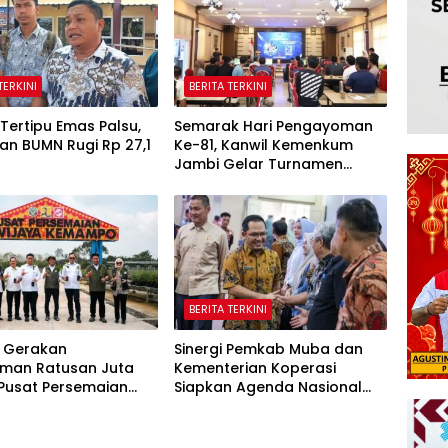
TERKINI
BERITA TERKINI
Tertipu Emas Palsu,
Semarak Hari Pengayoman
an BUMN Rugi Rp 27,1
Ke-81, Kanwil Kemenkum
Jambi Gelar Turnamen
Domino, Catur, dan E-Sport
BERITA TERKINI
 Gerakan
Sinergi Pemkab Muba dan
man Ratusan Juta
Kementerian Koperasi
 Pusat Persemaian
Siapkan Agenda Nasional
aya Kemampo Perkuat
Hilirisasi Kelapa Sawit
an Persemaian
l*