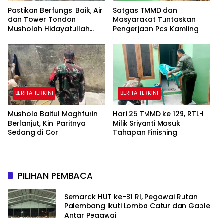
Pastikan Berfungsi Baik, Air
Satgas TMMD dan
dan Tower Tondon
Masyarakat Tuntaskan
Musholah Hidayatullah
Pengerjaan Pos Kamling
Dicek Satgas TMMD
BERITA TERKINI
BERITA TERKINI
Mushola Baitul Maghfurin
Hari 25 TMMD ke 129, RTLH
Berlanjut, Kini Paritnya
Milik Sriyanti Masuk
Sedang di Cor
Tahapan Finishing
PILIHAN PEMBACA
Semarak HUT ke-81 RI, Pegawai Rutan
Palembang Ikuti Lomba Catur dan Gaple
Antar Pegawai