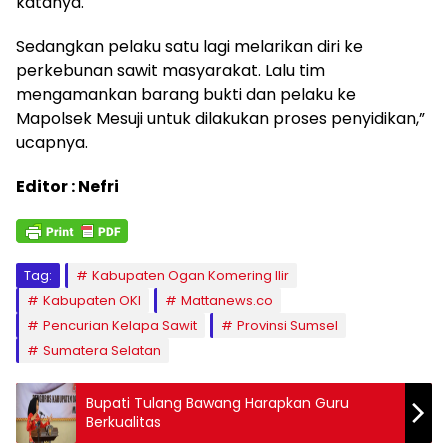
katanya.
Sedangkan pelaku satu lagi melarikan diri ke
perkebunan sawit masyarakat. Lalu tim
mengamankan barang bukti dan pelaku ke
Mapolsek Mesuji untuk dilakukan proses penyidikan,”
ucapnya.
Editor : Nefri
Tag:
Kabupaten Ogan Komering Ilir
Kabupaten OKI
Mattanews.co
Pencurian Kelapa Sawit
Provinsi Sumsel
Sumatera Selatan
Bupati Tulang Bawang Harapkan Guru
Berkualitas