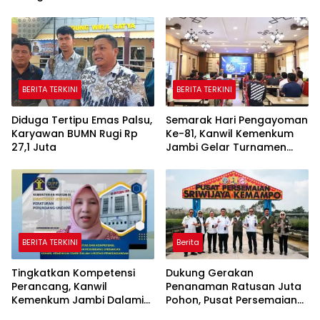
Islam Masuk Tanah Papua
Laksanakan Lelang BMN
Secara Transparan
BERITA TERKINI
BERITA TERKINI
Diduga Tertipu Emas Palsu,
Semarak Hari Pengayoman
Karyawan BUMN Rugi Rp
Ke-81, Kanwil Kemenkum
27,1 Juta
Jambi Gelar Turnamen
Domino, Catur, dan E-Sport
BERITA TERKINI
Berita
Tingkatkan Kompetensi
Dukung Gerakan
Perancang, Kanwil
Penanaman Ratusan Juta
Kemenkum Jambi Dalami
Pohon, Pusat Persemaian
Urgensi Pengundangan
Sriwijaya Kemampo