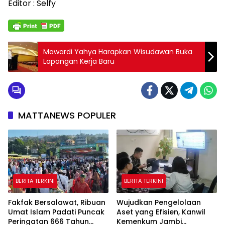
Editor : Selfy
Mawardi Yahya Harapkan Wisudawan Buka
Lapangan Kerja Baru
MATTANEWS POPULER
BERITA TERKINI
BERITA TERKINI
Fakfak Bersalawat, Ribuan
Wujudkan Pengelolaan
Umat Islam Padati Puncak
Aset yang Efisien, Kanwil
Peringatan 666 Tahun
Kemenkum Jambi