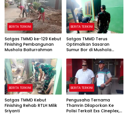
BERITA TERKINI
BERITA TERKINI
Satgas TMMD ke-129 Kebut
Satgas TMMD Terus
Finishing Pembangunan
Optimalkan Sasaran
Mushola Baiturrahman
Sumur Bor di Mushola
Hidayatullah
BERITA TERKINI
BERITA TERKINI
Satgas TMMD Kebut
Pengusaha Ternama
Finishing Rehab RTLH Milik
Thamrin Dilaporkan Ke
Sriyanti
Polisi Terkait Exs Cineplex,
Akan Unjuk Rasa
Kedepannya