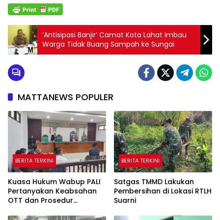
‘Antisipasi Banjir’ Camat Kota Lahat Imbau
Warga Tidak Buang Sampah ke Sungai
MATTANEWS POPULER
BERITA TERKINI
BERITA TERKINI
Kuasa Hukum Wabup PALI
Satgas TMMD Lakukan
Pertanyakan Keabsahan
Pembersihan di Lokasi RTLH
OTT dan Prosedur
Suarni
Penangkapan Kangkangi
Undang-Undang