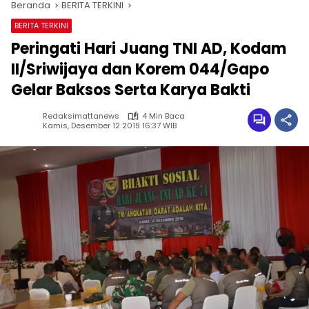
Beranda
BERITA TERKINI
BERITA TERKINI
Peringati Hari Juang TNI AD, Kodam
II/Sriwijaya dan Korem 044/Gapo
Gelar Baksos Serta Karya Bakti
Redaksimattanews
4 Min Baca
Kamis, Desember 12 2019 16:37 WIB