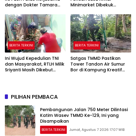
dengan Dokter Tamara
Minimarket Dibekuk
dan Akui Rating Menurun
Jatanras Polda Sumsel
BERITA TERKINI
BERITA TERKINI
Ini Wujud Kepedulian TNI
Satgas TMMD Pastikan
dan Masyarakat, RTLH Milik
Tower Tandon Air Sumur
Sriyanti Masih Dikebut
Bor di Kampung Kreatif
Satgas TMMD
Pelangi Bisa Digunakan
PILIHAN PEMBACA
Pembangunan Jalan 750 Meter Dilintasi
Katim Wasev TMMD Ke-129, Ini yang
Disampaikan
BERITA TERKINI
Jumat, Agustus 7 2026 17:07 WIB