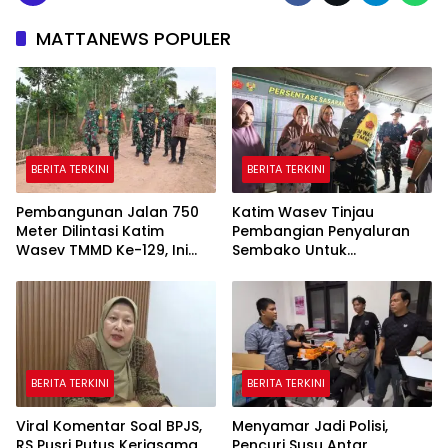
MATTANEWS POPULER
BERITA TERKINI
BERITA TERKINI
Pembangunan Jalan 750
Katim Wasev Tinjau
Meter Dilintasi Katim
Pembangian Penyaluran
Wasev TMMD Ke-129, Ini
Sembako Untuk
yang Disampaikan
Masyarakat
BERITA TERKINI
BERITA TERKINI
Viral Komentar Soal BPJS,
Menyamar Jadi Polisi,
RS Pusri Putus Kerjasama
Pencuri Susu Antar