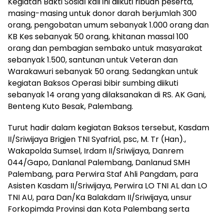
Kegiatan Bakti Sosial kali ini diikuti ribuan peserta,
masing-masing untuk donor darah berjumlah 300
orang, pengobatan umum sebanyak 1.000 orang dan
KB Kes sebanyak 50 orang, khitanan massal 100
orang dan pembagian sembako untuk masyarakat
sebanyak 1.500, santunan untuk Veteran dan
Warakawuri sebanyak 50 orang. Sedangkan untuk
kegiatan Baksos Operasi bibir sumbing diikuti
sebanyak 14 orang yang dilaksanakan di RS. AK Gani,
Benteng Kuto Besak, Palembang.
Turut hadir dalam kegiatan Baksos tersebut, Kasdam
II/Sriwijaya Brigjen TNI Syafrial, psc, M. Tr (Han).,
Wakapolda Sumsel, Irdam II/Sriwijaya, Danrem
044/Gapo, Danlanal Palembang, Danlanud SMH
Palembang, para Perwira Staf Ahli Pangdam, para
Asisten Kasdam II/Sriwijaya, Perwira LO TNI AL dan LO
TNI AU, para Dan/Ka Balakdam II/Sriwijaya, unsur
Forkopimda Provinsi dan Kota Palembang serta