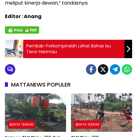
meliput kinerja dewan,” tandasnya.
Editor : Anang
Pemkab-Forkompindah Lahat Bahas Isu
Teror Harimau
MATTANEWS POPULER
BERITA TERKINI
BERITA TERKINI