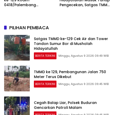
ke-129 Kodim
Hidayatullah Masuk Tahap
0418/Palembang
Pengecekan, Satgas TMMD
Matangkan Kesiapan
Pastikan Air dan Tandon
Sebelum Bertugas
Berfungsi
PILIHAN PEMBACA
Satgas TMMD ke-129 Cek Air dan Tower
Tandon Sumur Bor di Musholah
Hidayatullah
BERITA TERKINI
Minggu, Agustus 9 2026 09:49 WIB
TMMD ke 129, Pembangunan Jalan 750
Meter Terus Dikebut
BERITA TERKINI
Minggu, Agustus 9 2026 09:45 WIB
Cegah Balap Liar, Polsek Buduran
Gencarkan Patroli Malam
BERITA TERKINI
Minggu, Agustus 9 2026 09:45 WIB