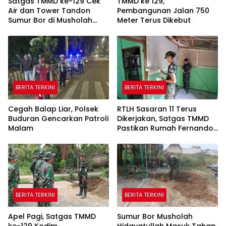
Satgas TMMD ke-129 Cek
TMMD ke 129,
Air dan Tower Tandon
Pembangunan Jalan 750
Sumur Bor di Musholah
Meter Terus Dikebut
Hidayatullah
BERITA TERKINI
BERITA TERKINI
Cegah Balap Liar, Polsek
RTLH Sasaran 11 Terus
Buduran Gencarkan Patroli
Dikerjakan, Satgas TMMD
Malam
Pastikan Rumah Fernando
Semakin Layak
BERITA TERKINI
BERITA TERKINI
Apel Pagi, Satgas TMMD
Sumur Bor Musholah