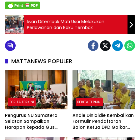
Iwan Ditembak Mati Usai Melakukan
Perlawanan dan Baku Tembak
MATTANEWS POPULER
BERITA TERKINI
BERITA TERKINI
Pengurus NU Sumatera
Andie Dinialdie Kembalikan
Selatan Sampaikan
Formulir Pendaftaran
Harapan kepada Gus
Balon Ketua DPD Golkar
Rozin: Perkuat Ranting dan
Sumsel
Pesantren