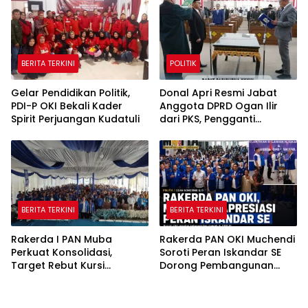
BERITA TERKINI
POLITIK
Gelar Pendidikan Politik,
Donal Apri Resmi Jabat
PDI-P OKI Bekali Kader
Anggota DPRD Ogan Ilir
Spirit Perjuangan Kudatuli
dari PKS, Pengganti
Muhammad Sayuti yang
Meninggal Dunia
BERITA TERKINI
BERITA TERKINI
Rakerda I PAN Muba
Rakerda PAN OKI Muchendi
Perkuat Konsolidasi,
Soroti Peran Iskandar SE
Target Rebut Kursi
Dorong Pembangunan
Pimpinan DPRD
Daerah