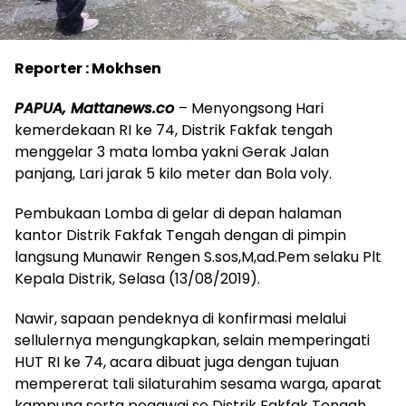
Reporter : Mokhsen
PAPUA, Mattanews.co
– Menyongsong Hari
kemerdekaan RI ke 74, Distrik Fakfak tengah
menggelar 3 mata lomba yakni Gerak Jalan
panjang, Lari jarak 5 kilo meter dan Bola voly.
Pembukaan Lomba di gelar di depan halaman
kantor Distrik Fakfak Tengah dengan di pimpin
langsung Munawir Rengen S.sos,M,ad.Pem selaku Plt
Kepala Distrik, Selasa (13/08/2019).
Nawir, sapaan pendeknya di konfirmasi melalui
sellulernya mengungkapkan, selain memperingati
HUT RI ke 74, acara dibuat juga dengan tujuan
mempererat tali silaturahim sesama warga, aparat
kampung serta pegawai se Distrik Fakfak Tengah.