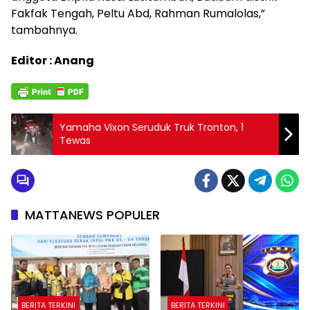
Fakfak Tengah, Peltu Abd, Rahman Rumalolas,”
tambahnya.
Editor : Anang
Yamaha Vixon Seruduk Truk Tronton, 1
Tewas
MATTANEWS POPULER
BERITA TERKINI
BERITA TERKINI