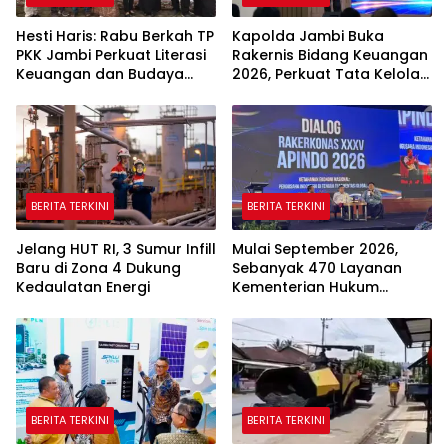
Hesti Haris: Rabu Berkah TP
Kapolda Jambi Buka
PKK Jambi Perkuat Literasi
Rakernis Bidang Keuangan
Keuangan dan Budaya
2026, Perkuat Tata Kelola
Kelola Sampah dari Rumah
Keuangan yang
Transparan dan Akuntabel
BERITA TERKINI
BERITA TERKINI
Jelang HUT RI, 3 Sumur Infill
Mulai September 2026,
Baru di Zona 4 Dukung
Sebanyak 470 Layanan
Kedaulatan Energi
Kementerian Hukum
Beralih Sepenuhnya ke
Sistem Digital
BERITA TERKINI
BERITA TERKINI