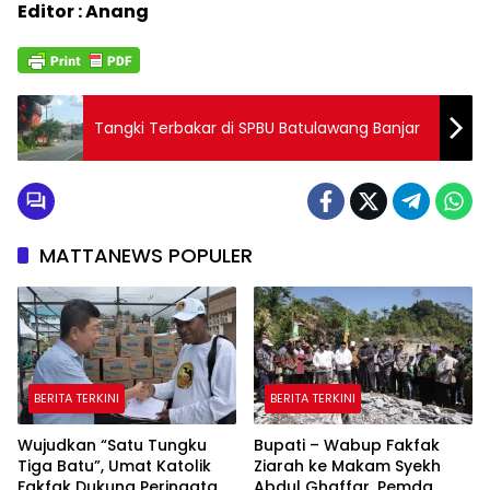
Editor : Anang
Tangki Terbakar di SPBU Batulawang Banjar
MATTANEWS POPULER
BERITA TERKINI
BERITA TERKINI
Wujudkan “Satu Tungku
Bupati – Wabup Fakfak
Tiga Batu”, Umat Katolik
Ziarah ke Makam Syekh
Fakfak Dukung Peringatan
Abdul Ghaffar, Pemda