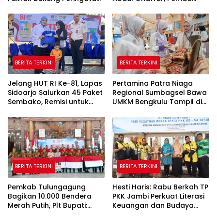
666 Tahun Islam Masuk
Fakfak Matangkan
Papua
Peringatan 666 Tahun
Islam Masuk Tanah Papua
BERITA TERKINI
BERITA TERKINI
Jelang HUT RI Ke-81, Lapas
Pertamina Patra Niaga
Sidoarjo Salurkan 45 Paket
Regional Sumbagsel Bawa
Sembako, Remisi untuk
UMKM Bengkulu Tampil di
Ratusan Napi dan 12 Bebas
Indonesia Fashion Week
2026
BERITA TERKINI
BERITA TERKINI
Pemkab Tulungagung
Hesti Haris: Rabu Berkah TP
Bagikan 10.000 Bendera
PKK Jambi Perkuat Literasi
Merah Putih, Plt Bupati:
Keuangan dan Budaya
Nasionalisme Harus Hidup
Kelola Sampah dari Rumah