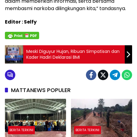
dalam memberikan informasi, serta bersama
membasmi narkoba dilingkungan kita,” tandasnya.
Editor : Selfy
Meski Diguyur Hujan, Ribuan Simpatisan dan
Kader Hadiri Deklarasi BMI
MATTANEWS POPULER
BERITA TERKINI
BERITA TERKINI