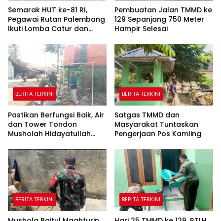
Semarak HUT ke-81 RI,
Pembuatan Jalan TMMD ke
Pegawai Rutan Palembang
129 Sepanjang 750 Meter
Ikuti Lomba Catur dan
Hampir Selesai
Gaple Antar Pegawai
BERITA TERKINI
BERITA TERKINI
Pastikan Berfungsi Baik, Air
Satgas TMMD dan
dan Tower Tondon
Masyarakat Tuntaskan
Musholah Hidayatullah
Pengerjaan Pos Kamling
Dicek Satgas TMMD
BERITA TERKINI
BERITA TERKINI
Mushola Baitul Maghfurin
Hari 25 TMMD ke 129, RTLH