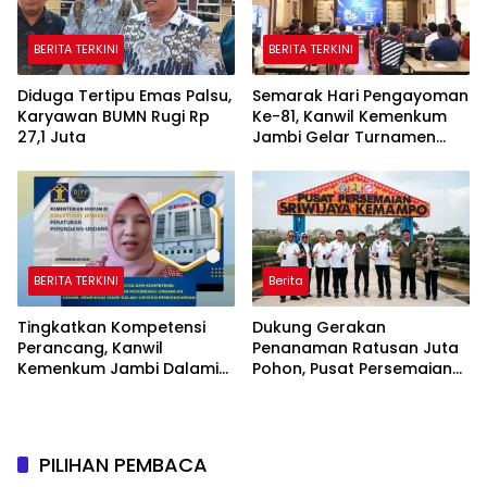
BERITA TERKINI
BERITA TERKINI
Diduga Tertipu Emas Palsu,
Semarak Hari Pengayoman
Karyawan BUMN Rugi Rp
Ke-81, Kanwil Kemenkum
27,1 Juta
Jambi Gelar Turnamen
Domino, Catur, dan E-Sport
BERITA TERKINI
Berita
Tingkatkan Kompetensi
Dukung Gerakan
Perancang, Kanwil
Penanaman Ratusan Juta
Kemenkum Jambi Dalami
Pohon, Pusat Persemaian
Urgensi Pengundangan
Sriwijaya Kemampo
Peraturan Perundang-
Perkuat Jaringan
undangan
Persemaian Nasional*
PILIHAN PEMBACA