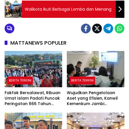
Walikota Ikuti Berbagai Lomba dan Menang
MATTANEWS POPULER
BERITA TERKINI
BERITA TERKINI
Fakfak Bersalawat, Ribuan
Wujudkan Pengelolaan
Umat Islam Padati Puncak
Aset yang Efisien, Kanwil
Peringatan 666 Tahun
Kemenkum Jambi
Islam Masuk Tanah Papua
Laksanakan Lelang BMN
Secara Transparan