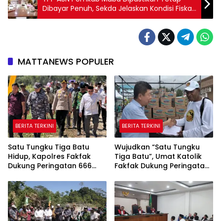
Dibayar Penuh, Sekda Jelaskan Kondisi Fiskal
Daerah
MATTANEWS POPULER
BERITA TERKINI
BERITA TERKINI
Satu Tungku Tiga Batu
Wujudkan “Satu Tungku
Hidup, Kapolres Fakfak
Tiga Batu”, Umat Katolik
Dukung Peringatan 666
Fakfak Dukung Peringatan
Tahun Islam di Tanah
666 Tahun Islam Masuk
Papua
Papua