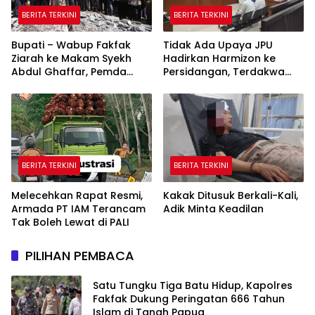
BERITA TERKINI
BERITA TERKINI
Bupati – Wabup Fakfak
Tidak Ada Upaya JPU
Ziarah ke Makam Syekh
Hadirkan Harmizon ke
Abdul Ghaffar, Pemda
Persidangan, Terdakwa
Fakfak Matangkan
Kecewa
Peringatan 666 Tahun
Islam Masuk Tanah Papua
BERITA TERKINI
BERITA TERKINI
Melecehkan Rapat Resmi,
Kakak Ditusuk Berkali-Kali,
Armada PT IAM Terancam
Adik Minta Keadilan
Tak Boleh Lewat di PALI
PILIHAN PEMBACA
Satu Tungku Tiga Batu Hidup, Kapolres
Fakfak Dukung Peringatan 666 Tahun
Islam di Tanah Papua