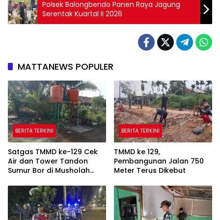
Polsek Balongbendo Panen Raya Jagung
Serentak Kuartal II 2026
MATTANEWS POPULER
BERITA TERKINI
BERITA TERKINI
Satgas TMMD ke-129 Cek
TMMD ke 129,
Air dan Tower Tandon
Pembangunan Jalan 750
Sumur Bor di Musholah
Meter Terus Dikebut
Hidayatullah