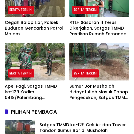
BERITA TERKINI
BERITA TERKINI
Cegah Balap Liar, Polsek
RTLH Sasaran 11 Terus
Buduran Gencarkan Patroli
Dikerjakan, Satgas TMMD
Malam
Pastikan Rumah Fernando
Semakin Layak
BERITA TERKINI
BERITA TERKINI
Apel Pagi, Satgas TMMD
Sumur Bor Musholah
ke-129 Kodim
Hidayatullah Masuk Tahap
0418/Palembang
Pengecekan, Satgas TMMD
Matangkan Kesiapan
Pastikan Air dan Tandon
Sebelum Bertugas
Berfungsi
PILIHAN PEMBACA
Satgas TMMD ke-129 Cek Air dan Tower
Tandon Sumur Bor di Musholah