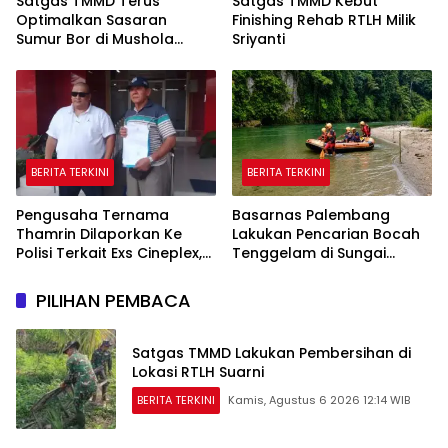
Satgas TMMD Terus
Satgas TMMD Kebut
Optimalkan Sasaran
Finishing Rehab RTLH Milik
Sumur Bor di Mushola
Sriyanti
Hidayatullah
BERITA TERKINI
BERITA TERKINI
Pengusaha Ternama
Basarnas Palembang
Thamrin Dilaporkan Ke
Lakukan Pencarian Bocah
Polisi Terkait Exs Cineplex,
Tenggelam di Sungai
Akan Unjuk Rasa
Selabung
Kedepannya
PILIHAN PEMBACA
Satgas TMMD Lakukan Pembersihan di
Lokasi RTLH Suarni
BERITA TERKINI
Kamis, Agustus 6 2026 12:14 WIB