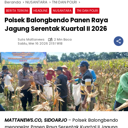
Beranda
NUSANTARA
TNI DAN POLRI
BERITA TERKINI
HEADLINE
NUSANTARA
TNI DAN POLRI
Polsek Balongbendo Panen Raya
Jagung Serentak Kuartal II 2026
Sulis Mattanews
2 Min Baca
Sabtu, Mei 16 2026 21:51 WIB
MATTANEWS.CO, SIDOARJO
– Polsek Balongbendo
menggelar Panen Raya Serentak Kuartal II Jagung