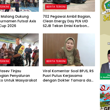
TERKINI
BERITA TERKINI
 Malang Dukung
702 Pegawai Ambil Bagian,
urnamen Futsal Axis
Clean Energy Day PLN UID
 Cup 2026
S2JB Tekan Emisi Karbon
Hingga 15 Ton
TERKINI
BERITA TERKINI
asev Tinjau
Viral Komentar Soal BPJS, RS
gian Penyaluran
Pusri Putus Kerjasama
o Untuk Masyarakat
dengan Dokter Tamara dan
Akui Rating Menurun