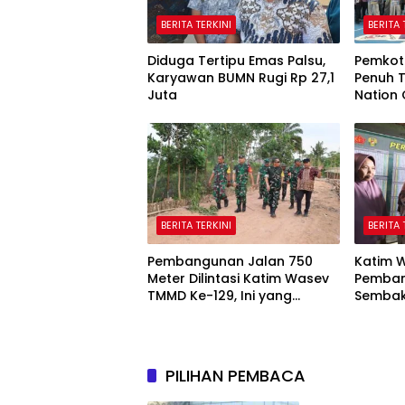
BERITA TERKINI
BERITA 
Diduga Tertipu Emas Palsu,
Pemkot
Karyawan BUMN Rugi Rp 27,1
Penuh T
Juta
Nation
BERITA TERKINI
BERITA 
Pembangunan Jalan 750
Katim W
Meter Dilintasi Katim Wasev
Pemban
TMMD Ke-129, Ini yang
Sembak
Disampaikan
PILIHAN PEMBACA