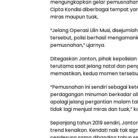
mengungkapkan gelar pemusnahan t
Cipta Kondisi diberbagai tempat ya
miras maupun tuak,
“Jelang Operasi Lilin Musi, disejumlah
tersebut, polisi berhasil mengaman
pemusnahan,” ujarnya.
Ditegaskan Janton, pihak kepolisian
terutama saat jelang natal dan pen
memastikan, kedua momen tersebut,
“Pemusnahan ini sendiri sebagai ke
perdagangan minuman berkadar alkoh
apalagi jelang pergantian malam ta
tidak lagi menjual miras dan tuak,” k
Sepanjang tahun 2019 sendiri, Jan
trend kenaikan. Kendati naik tak sig
cenderung sama dibanding tahun s