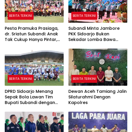
BERITA TERKINI
BERITA TERKINI
Pesta Pramuka Prasiaga,
Subandi Minta Jambore
dr. Sriatun Subandi: Anak
PKK Sidoarjo Bukan
Tak Cukup Hanya Pintar,
Sekadar Lomba Bawa
Karakter Baik Harus
Pulang Piala tapi Juga Ilmu
Dibentuk Sejak Dini
untuk Warga
BERITA TERKINI
BERITA TERKINI
DPRD Sidoarjo Menang
Dewan Aceh Tamiang Jalin
Sepak Bola Lawan Tim
Silaturahmi Dengan
Bupati Subandi dengan
Kapolres
Skor 3-1 di Gelora Delta