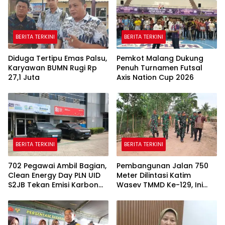
BERITA TERKINI
BERITA TERKINI
Diduga Tertipu Emas Palsu,
Pemkot Malang Dukung
Karyawan BUMN Rugi Rp
Penuh Turnamen Futsal
27,1 Juta
Axis Nation Cup 2026
BERITA TERKINI
BERITA TERKINI
702 Pegawai Ambil Bagian,
Pembangunan Jalan 750
Clean Energy Day PLN UID
Meter Dilintasi Katim
S2JB Tekan Emisi Karbon
Wasev TMMD Ke-129, Ini
Hingga 15 Ton
yang Disampaikan