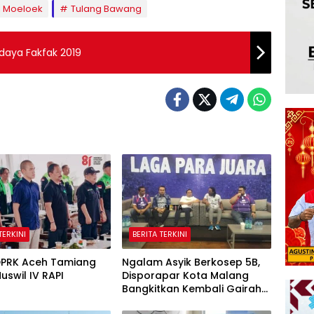
l Moeloek
Tulang Bawang
udaya Fakfak 2019
TERKINI
BERITA TERKINI
DPRK Aceh Tamiang
Ngalam Asyik Berkosep 5B,
Muswil IV RAPI
Disporapar Kota Malang
Bangkitkan Kembali Gairah
Tinju Profesional