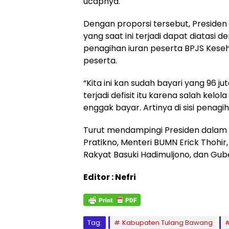
ucapnya.
Dengan proporsi tersebut, Presiden
yang saat ini terjadi dapat diatasi
penagihan iuran peserta BPJS Kese
peserta.
“Kita ini kan sudah bayari yang 96 ju
terjadi defisit itu karena salah kel
enggak bayar. Artinya di sisi penagi
Turut mendampingi Presiden dalam s
Pratikno, Menteri BUMN Erick Thoh
Rakyat Basuki Hadimuljono, dan Gube
Editor : Nefri
Tag:
Kabupaten Tulang Bawang