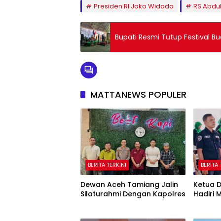
Presiden RI Joko Widodo
RS Abdu
Bupati Resmi Tutup Festival B
MATTANEWS POPULER
BERITA TERKINI
BERITA 
Dewan Aceh Tamiang Jalin
Ketua 
Silaturahmi Dengan Kapolres
Hadiri 