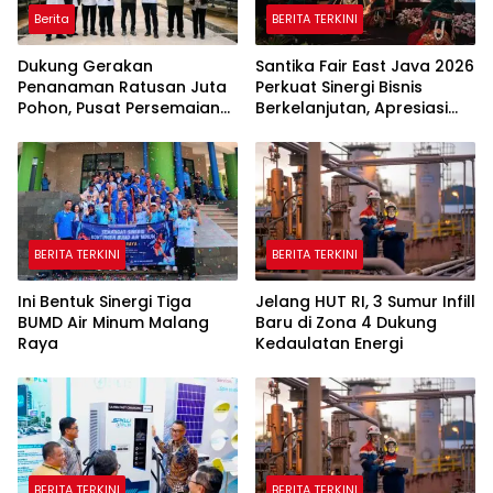
Berita
BERITA TERKINI
Dukung Gerakan
Santika Fair East Java 2026
Penanaman Ratusan Juta
Perkuat Sinergi Bisnis
Pohon, Pusat Persemaian
Berkelanjutan, Apresiasi
Sriwijaya Kemampo
Mitra Korporasi Lewat
Perkuat Jaringan
Corporate Award
Persemaian Nasional*
BERITA TERKINI
BERITA TERKINI
Ini Bentuk Sinergi Tiga
Jelang HUT RI, 3 Sumur Infill
BUMD Air Minum Malang
Baru di Zona 4 Dukung
Raya
Kedaulatan Energi
BERITA TERKINI
BERITA TERKINI