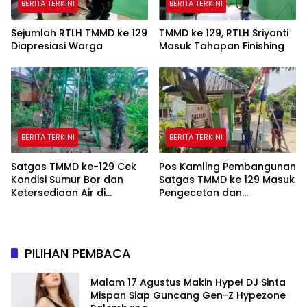
BERITA TERKINI
BERITA TERKINI
Sejumlah RTLH TMMD ke 129
TMMD ke 129, RTLH Sriyanti
Diapresiasi Warga
Masuk Tahapan Finishing
BERITA TERKINI
BERITA TERKINI
Satgas TMMD ke-129 Cek
Pos Kamling Pembangunan
Kondisi Sumur Bor dan
Satgas TMMD ke 129 Masuk
Ketersediaan Air di
Pengecetan dan
Kampung Kreatif
Pembersihan
PILIHAN PEMBACA
Malam 17 Agustus Makin Hype! DJ Sinta
Mispan Siap Guncang Gen-Z Hypezone