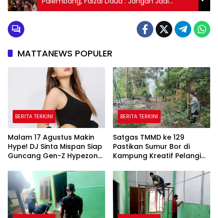
Palembang, Faizal Daud : Jangan Jadi
Pencari Kerja
MATTANEWS POPULER
BERITA TERKINI
BERITA TERKINI
Malam 17 Agustus Makin
Satgas TMMD ke 129
Hype! DJ Sinta Mispan Siap
Pastikan Sumur Bor di
Guncang Gen-Z Hypezone
Kampung Kreatif Pelangi
Palembang
Bisa Digunakan