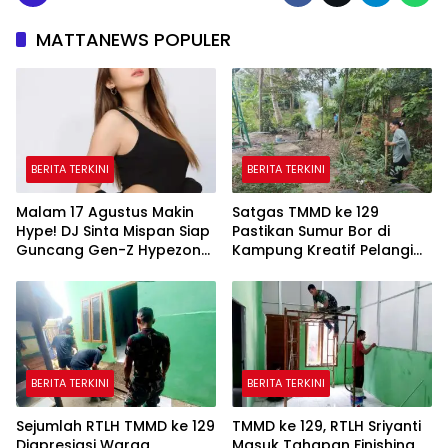
MATTANEWS POPULER
BERITA TERKINI
BERITA TERKINI
Malam 17 Agustus Makin
Satgas TMMD ke 129
Hype! DJ Sinta Mispan Siap
Pastikan Sumur Bor di
Guncang Gen-Z Hypezone
Kampung Kreatif Pelangi
Palembang
Bisa Digunakan
BERITA TERKINI
BERITA TERKINI
Sejumlah RTLH TMMD ke 129
TMMD ke 129, RTLH Sriyanti
Diapresiasi Warga
Masuk Tahapan Finishing