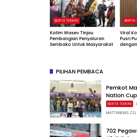
BERITA TERKINI
BERITA 
Katim Wasev Tinjau
Viral K
Pembangian Penyaluran
Pusri P
Sembako Untuk Masyarakat
dengan
Akui Ra
PILIHAN PEMBACA
Pemkot Mal
Nation Cup
BERITA TERKINI
MATTANEWS.CO, 
702 Pegawa