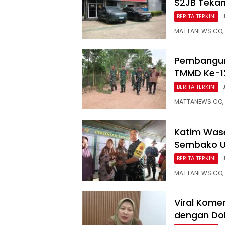
S2JB Tekan
BERITA TERKINI
MATTANEWS.CO,
Pembanguna
TMMD Ke-12
BERITA TERKINI
MATTANEWS.CO, 
Katim Wase
Sembako U
BERITA TERKINI
MATTANEWS.CO, 
Viral Kome
dengan Dok