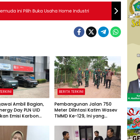
emuda ini Pilih Buka Usaha Home Industri
TERKINI
BERITA TERKINI
awai Ambil Bagian,
Pembangunan Jalan 750
nergy Day PLN UID
Meter Dilintasi Katim Wasev
kan Emisi Karbon
TMMD Ke-129, Ini yang
15 Ton
Disampaikan