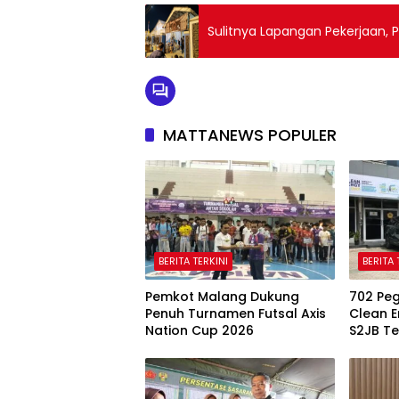
Sulitnya Lapangan Pekerjaan, P
MATTANEWS POPULER
BERITA TERKINI
BERITA 
Pemkot Malang Dukung
702 Peg
Penuh Turnamen Futsal Axis
Clean E
Nation Cup 2026
S2JB Te
Hingga 