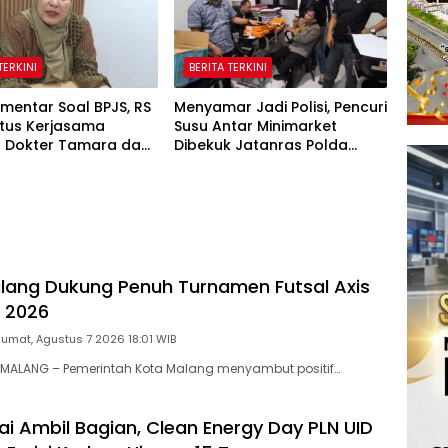
TERKINI
BERITA TERKINI
omentar Soal BPJS, RS
Menyamar Jadi Polisi, Pencuri
utus Kerjasama
Susu Antar Minimarket
 Dokter Tamara dan
Dibekuk Jatanras Polda
ting Menurun
Sumsel
ang Dukung Penuh Turnamen Futsal Axis
 2026
Jumat, Agustus 7 2026 18:01 WIB
MALANG – Pemerintah Kota Malang menyambut positif…
i Ambil Bagian, Clean Energy Day PLN UID