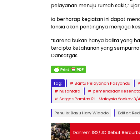
pelayanan menuju rumah sakit,” ujar
Ia berharap kegiatan ini dapat 
lansia akan pentingnya menjaga ke
“Karena bukan hanya balita yang har
tercipta ketahanan yang sempurna d
Dansatgas.
Tag:
Bantu Pelayanan Posyandu
nusantara
pemeriksaan kesehat
Satgas Pamtas RI - Malaysia Yonkav 3/A
Penulis: Bayu Hary Widodo
Editor: Red
Danrem 182/JO Sebut Berqurb