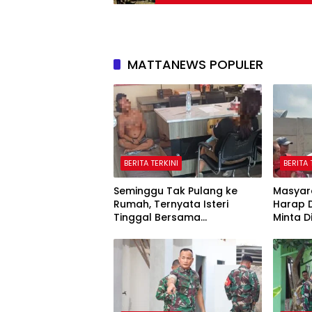
MATTANEWS POPULER
BERITA TERKINI
BERITA 
Seminggu Tak Pulang ke
Masyar
Rumah, Ternyata Isteri
Harap 
Tinggal Bersama
Minta 
Selingkuhan
Ada Ak