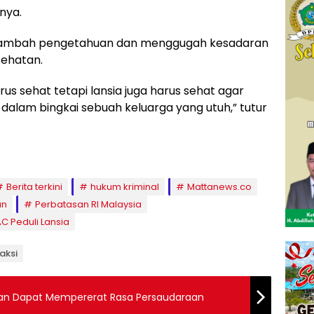
nya.
menambah pengetahuan dan menggugah kesadaran
sehatan.
us sehat tetapi lansia juga harus sehat agar
alam bingkai sebuah keluarga yang utuh,” tutur
Berita terkini
hukum kriminal
Mattanews.co
an
Perbatasan RI Malaysia
C Peduli Lansia
aksi
an Dapat Mempererat Rasa Persaudaraan