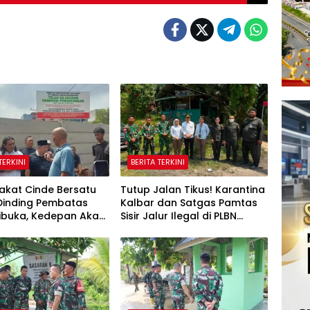
TERKINI
BERITA TERKINI
akat Cinde Bersatu
Tutup Jalan Tikus! Karantina
Dinding Pembatas
Kalbar dan Satgas Pamtas
Dibuka, Kedepan Akan
Sisir Jalur Ilegal di PLBN
si Demo
Nanga Badau