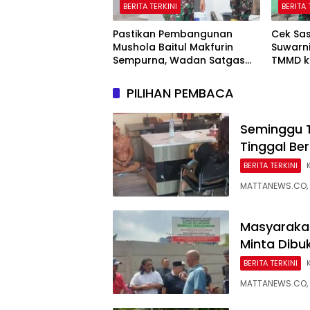
BERITA TERKINI
BERITA 
Pastikan Pembangunan
Cek Sas
Mushola Baitul Makfurin
Suwarn
Sempurna, Wadan Satgas
TMMD k
TMMD Cek Langsung ke
Penghu
Lokasi
PILIHAN PEMBACA
Seminggu T
Tinggal Be
BERITA TERKINI
MATTANEWS.CO, P
Masyarakat
Minta Dibu
BERITA TERKINI
MATTANEWS.CO, P