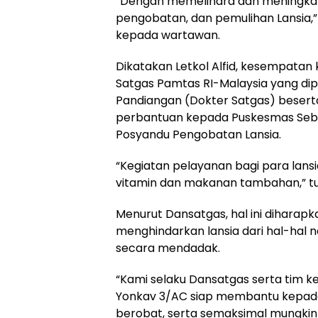
“Dengan memelihara dan meningka
pengobatan, dan pemulihan Lansia,” 
kepada wartawan.
Dikatakan Letkol Alfid, kesempatan k
Satgas Pamtas RI-Malaysia yang dip
Pandiangan (Dokter Satgas) beser
perbantuan kepada Puskesmas Sebi
Posyandu Pengobatan Lansia.
“Kegiatan pelayanan bagi para lansi
vitamin dan makanan tambahan,” tu
Menurut Dansatgas, hal ini dihara
menghindarkan lansia dari hal-hal ne
secara mendadak.
“Kami selaku Dansatgas serta tim k
Yonkav 3/AC siap membantu kepad
berobat, serta semaksimal mungkin 