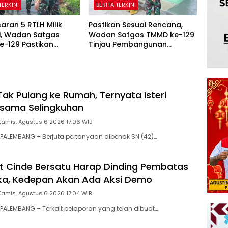
TERKINI
BERITA TERKINI
aran 5 RTLH Milik
Pastikan Sesuai Rencana,
i, Wadan Satgas
Wadan Satgas TMMD ke-129
e-129 Pastikan
Tinjau Pembangunan
ni Rumah Senang
Poskamling
ak Pulang ke Rumah, Ternyata Isteri
rsama Selingkuhan
Kamis, Agustus 6 2026 17:06 WIB
ALEMBANG – Berjuta pertanyaan dibenak SN (42)…
 Cinde Bersatu Harap Dinding Pembatas
ka, Kedepan Akan Ada Aksi Demo
Kamis, Agustus 6 2026 17:04 WIB
ALEMBANG – Terkait pelaporan yang telah dibuat…