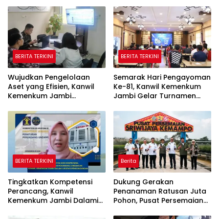
BERITA TERKINI
BERITA TERKINI
Wujudkan Pengelolaan
Semarak Hari Pengayoman
Aset yang Efisien, Kanwil
Ke-81, Kanwil Kemenkum
Kemenkum Jambi
Jambi Gelar Turnamen
Laksanakan Lelang BMN
Domino, Catur, dan E-Sport
Secara Transparan
BERITA TERKINI
Berita
Tingkatkan Kompetensi
Dukung Gerakan
Perancang, Kanwil
Penanaman Ratusan Juta
Kemenkum Jambi Dalami
Pohon, Pusat Persemaian
Urgensi Pengundangan
Sriwijaya Kemampo
Peraturan Perundang-
Perkuat Jaringan