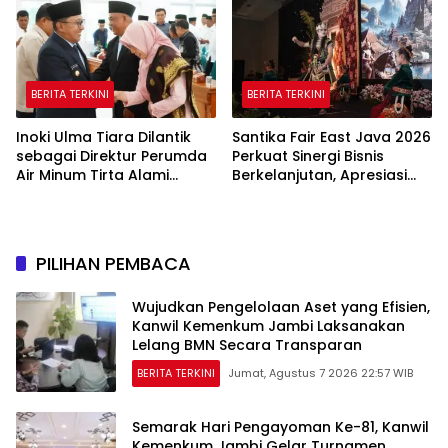
undangan
Persemaian Nasional*
BERITA TERKINI
BERITA TERKINI
Inoki Ulma Tiara Dilantik
Santika Fair East Java 2026
sebagai Direktur Perumda
Perkuat Sinergi Bisnis
Air Minum Tirta Alami
Berkelanjutan, Apresiasi
Tanah Datar Periode
Mitra Korporasi Lewat
2026–2031
Corporate Award
PILIHAN PEMBACA
Wujudkan Pengelolaan Aset yang Efisien,
Kanwil Kemenkum Jambi Laksanakan
Lelang BMN Secara Transparan
BERITA TERKINI
Jumat, Agustus 7 2026 22:57 WIB
Semarak Hari Pengayoman Ke-81, Kanwil
Kemenkum Jambi Gelar Turnamen