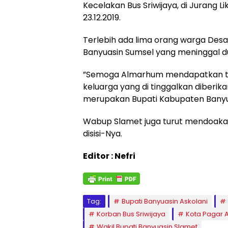
Kecelakan Bus Sriwijaya, di Jurang 
23.12.2019.
Terlebih ada lima orang warga Des
Banyuasin Sumsel yang meninggal du
”Semoga Almarhum mendapatkan tem
keluarga yang di tinggalkan diberik
merupakan Bupati Kabupaten Banyua
Wabup Slamet juga turut mendoaka
disisi-Nya.
Editor : Nefri
Tag:
Bupati Banyuasin Askolani
Korban Bus Sriwijaya
Kota Pagar 
Wakil Bupati Banyuasin Slamet