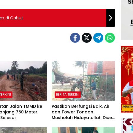
am di Cabut
TERKINI
BERITA TERKINI
tan Jalan TMMD ke
Pastikan Berfungsi Baik, Air
anjang 750 Meter
dan Tower Tondon
Selesai
Musholah Hidayatullah Dicek
Satgas TMMD