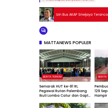
Izin Bus AKAP Sriwijaya Teranc
MATTANEWS POPULER
BERITA TERKINI
BERITA 
Semarak HUT ke-81 RI,
Pembua
Pegawai Rutan Palembang
129 Sep
Ikuti Lomba Catur dan Gaple
Hampir 
Antar Pegawai