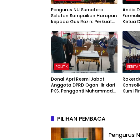
Pengurus NU Sumatera
Andie D
Selatan Sampaikan Harapan
Formuli
kepada Gus Rozin: Perkuat
Ketua 
Ranting dan Pesantren
POLITIK
BERITA 
Donal Apri Resmi Jabat
Rakerd
Anggota DPRD Ogan Ilir dari
Konsoli
PKS, Pengganti Muhammad
Kursi P
Sayuti yang Meninggal Dunia
PILIHAN PEMBACA
Pengurus 