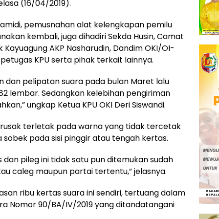
elasa (16/04/2019).
n Hamidi, pemusnahan alat kelengkapan pemilu
nakan kembali, juga dihadiri Sekda Husin, Camat
k Kayuagung AKP Nasharudin, Dandim OKI/OI-
 petugas KPU serta pihak terkait lainnya.
n dan pelipatan suara pada bulan Maret lalu
582 lembar. Sedangkan kelebihan pengiriman
hkan,” ungkap Ketua KPU OKI Deri Siswandi.
rusak terletak pada warna yang tidak tercetak
sobek pada sisi pinggir atau tengah kertas.
s dan pileg ini tidak satu pun ditemukan sudah
au caleg maupun partai tertentu,” jelasnya.
n ribu kertas suara ini sendiri, tertuang dalam
ra Nomor 90/BA/IV/2019 yang ditandatangani