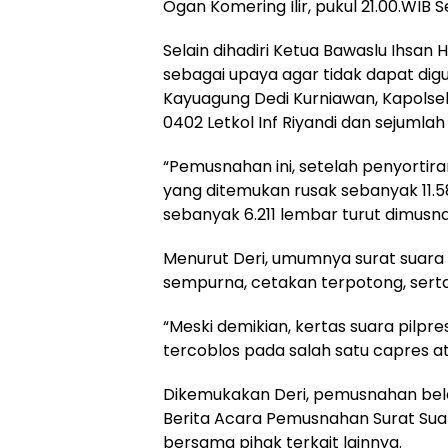
Ogan Komering Ilir, pukul 21.00.WIB S
Selain dihadiri Ketua Bawaslu Ihsa
sebagai upaya agar tidak dapat digu
Kayuagung Dedi Kurniawan, Kapolse
0402 Letkol Inf Riyandi dan sejumlah
“Pemusnahan ini, setelah penyortira
yang ditemukan rusak sebanyak 11.
sebanyak 6.211 lembar turut dimusna
Menurut Deri, umumnya surat suara 
sempurna, cetakan terpotong, serta 
“Meski demikian, kertas suara pilpre
tercoblos pada salah satu capres at
Dikemukakan Deri, pemusnahan belasa
Berita Acara Pemusnahan Surat Sua
bersama pihak terkait lainnya.