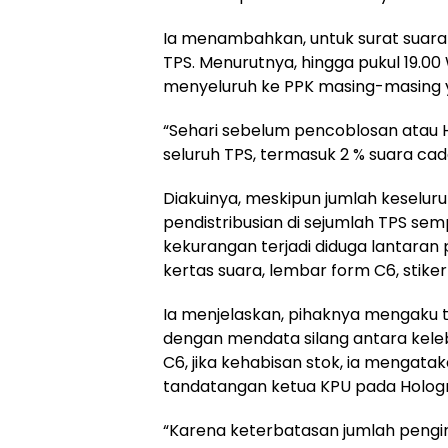
Ia menambahkan, untuk surat suara 
TPS. Menurutnya, hingga pukul 19.00
menyeluruh ke PPK masing-masing
“Sehari sebelum pencoblosan atau H-1
seluruh TPS, termasuk 2 % suara ca
Diakuinya, meskipun jumlah keseluru
pendistribusian di sejumlah TPS se
kekurangan terjadi diduga lantaran 
kertas suara, lembar form C6, stiker 
Ia menjelaskan, pihaknya mengaku 
dengan mendata silang antara kele
C6, jika kehabisan stok, ia menga
tandatangan ketua KPU pada Holog
“Karena keterbatasan jumlah pengiri