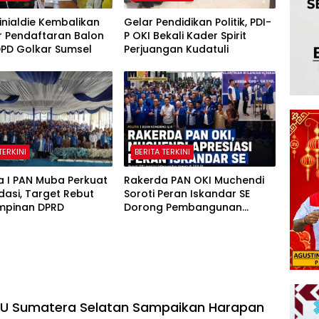
inialdie Kembalikan
Gelar Pendidikan Politik, PDI-
r Pendaftaran Balon
P OKI Bekali Kader Spirit
DPD Golkar Sumsel
Perjuangan Kudatuli
TERKINI
BERITA TERKINI
a I PAN Muba Perkuat
Rakerda PAN OKI Muchendi
dasi, Target Rebut
Soroti Peran Iskandar SE
impinan DPRD
Dorong Pembangunan
Daerah
NU Sumatera Selatan Sampaikan Harapan