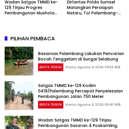
Wadan Satgas TMMD ke-
Dirlantas Polda Sumsel
129 Tinjau Progres
Matangkan Persiapan
Pembangunan Mushola
Nataru, Tol Palembang–
Baitul Makfurin
Betung Diproyeksikan
Fungsional Akhir 2026
PILIHAN PEMBACA
Basarnas Palembang Lakukan Pencarian
Bocah Tenggelam di Sungai Selabung
BERITA TERKINI
Kamis, Agustus 6 2026 09:58 WIB
Satgas TMMD ke-129 Kodim
0418/Palembang Percepat Penyelesaian
Pembangunan Jalan 750 Meter
BERITA TERKINI
Kamis, Agustus 6 2026 08:40 WIB
Wadan Satgas TMMD ke-129 Tinjau
Pembangunan Sasaran 4 Poskamling,