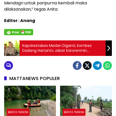
Mendagri untuk paripurna kembali maka
dilaksanakan,” tegas Anita.
Editor : Anang
Kapolrestabes Medan Diganti, Kombes
Dadang Hartanto Jabat Karorenmin
Bareskrim Mabes Polri
MATTANEWS POPULER
BERITA TERKINI
BERITA TERKINI