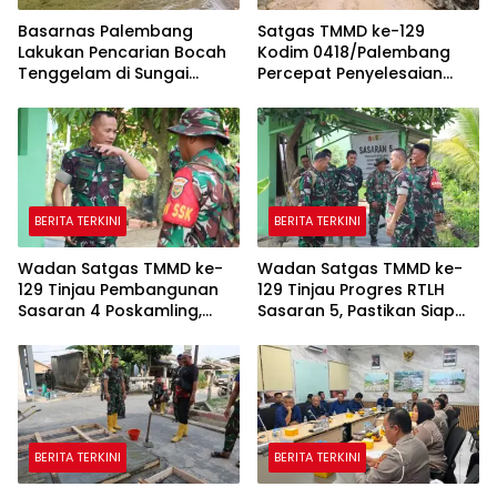
Basarnas Palembang
Satgas TMMD ke-129
Lakukan Pencarian Bocah
Kodim 0418/Palembang
Tenggelam di Sungai
Percepat Penyelesaian
Selabung
Pembangunan Jalan 750
Meter
BERITA TERKINI
BERITA TERKINI
Wadan Satgas TMMD ke-
Wadan Satgas TMMD ke-
129 Tinjau Pembangunan
129 Tinjau Progres RTLH
Sasaran 4 Poskamling,
Sasaran 5, Pastikan Siap
Pastikan Pekerjaan Sesuai
Dihuni Pemilik Suwarni
Perencanaan
BERITA TERKINI
BERITA TERKINI