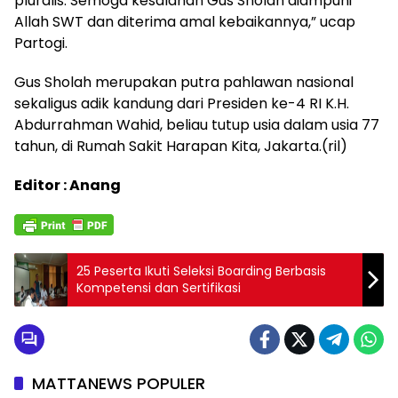
pluralis. Semoga kesalahan Gus Sholah diampuni
Allah SWT dan diterima amal kebaikannya,” ucap
Partogi.
Gus Sholah merupakan putra pahlawan nasional
sekaligus adik kandung dari Presiden ke-4 RI K.H.
Abdurrahman Wahid, beliau tutup usia dalam usia 77
tahun, di Rumah Sakit Harapan Kita, Jakarta.(ril)
Editor : Anang
25 Peserta Ikuti Seleksi Boarding Berbasis
Kompetensi dan Sertifikasi
MATTANEWS POPULER