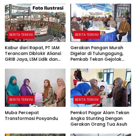
BERITA TERKINI
BERITA TERKINI
Kabur dari Rapat, PT IAM
Gerakan Pangan Murah
Terancam Diblokir Aliansi
Digelar di Tulungagung,
GRIB Jaya, LSM Lidik dan
Pemkab Tekan Gejolak
Warga PALI
Harga dan Jaga Daya Beli
Warga
BERITA TERKINI
BERITA TERKINI
Muba Percepat
Pemkot Pagar Alam Tekan
Transformasi Posyandu
Angka Stunting Dengan
Gerakan Orang Tua Asuh