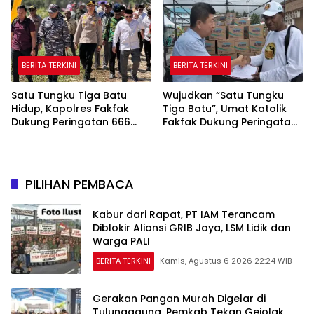
BERITA TERKINI
BERITA TERKINI
Satu Tungku Tiga Batu
Wujudkan “Satu Tungku
Hidup, Kapolres Fakfak
Tiga Batu”, Umat Katolik
Dukung Peringatan 666
Fakfak Dukung Peringatan
Tahun Islam di Tanah
666 Tahun Islam Masuk
Papua
Papua
PILIHAN PEMBACA
Kabur dari Rapat, PT IAM Terancam
Diblokir Aliansi GRIB Jaya, LSM Lidik dan
Warga PALI
BERITA TERKINI
Kamis, Agustus 6 2026 22:24 WIB
Gerakan Pangan Murah Digelar di
Tulungagung, Pemkab Tekan Gejolak