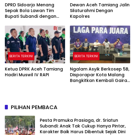
DPRD Sidoarjo Menang
Dewan Aceh Tamiang Jalin
Sepak Bola Lawan Tim
Silaturahmi Dengan
Bupati Subandi dengan
Kapolres
Skor 3-1 di Gelora Delta
BERITA TERKINI
BERITA TERKINI
Ketua DPRK Aceh Tamiang
Ngalam Asyik Berkosep 5B,
Hadiri Muswil IV RAPI
Disporapar Kota Malang
Bangkitkan Kembali Gairah
Tinju Profesional
PILIHAN PEMBACA
Pesta Pramuka Prasiaga, dr. Sriatun
Subandi: Anak Tak Cukup Hanya Pintar,
Karakter Baik Harus Dibentuk Sejak Dini