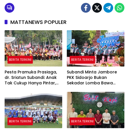
MATTANEWS POPULER
BERITA TERKINI
BERITA TERKINI
Pesta Pramuka Prasiaga,
Subandi Minta Jambore
dr. Sriatun Subandi: Anak
PKK Sidoarjo Bukan
Tak Cukup Hanya Pintar,
Sekadar Lomba Bawa
Karakter Baik Harus
Pulang Piala tapi Juga Ilmu
Dibentuk Sejak Dini
untuk Warga
BERITA TERKINI
BERITA TERKINI