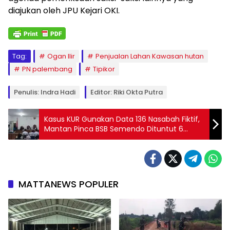
diajukan oleh JPU Kejari OKI.
Tag:
Ogan Ilir
Penjualan Lahan Kawasan hutan
PN palembang
Tipikor
Penulis: Indra Hadi
Editor: Riki Okta Putra
Kasus KUR Gunakan Data 136 Nasabah Fiktif,
Mantan Pinca BSB Semendo Dituntut 6
Tahun Penjara UP Rp 3,6 Miliar
MATTANEWS POPULER