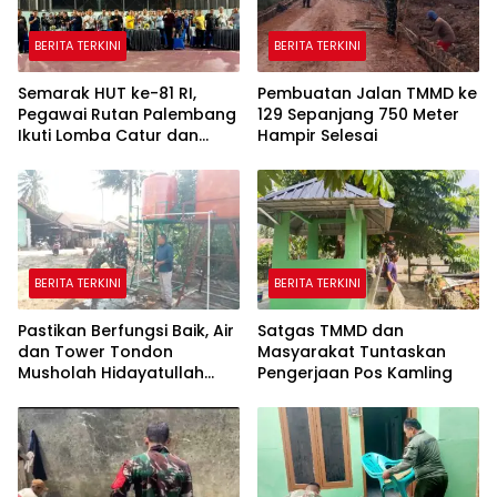
BERITA TERKINI
BERITA TERKINI
Semarak HUT ke-81 RI,
Pembuatan Jalan TMMD ke
Pegawai Rutan Palembang
129 Sepanjang 750 Meter
Ikuti Lomba Catur dan
Hampir Selesai
Gaple Antar Pegawai
BERITA TERKINI
BERITA TERKINI
Pastikan Berfungsi Baik, Air
Satgas TMMD dan
dan Tower Tondon
Masyarakat Tuntaskan
Musholah Hidayatullah
Pengerjaan Pos Kamling
Dicek Satgas TMMD