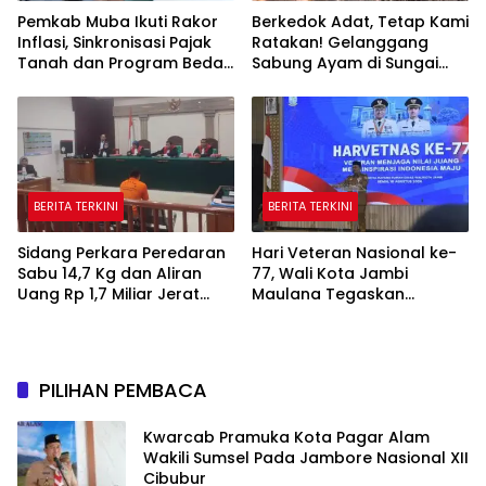
Pemkab Muba Ikuti Rakor
Berkedok Adat, Tetap Kami
Inflasi, Sinkronisasi Pajak
Ratakan! Gelanggang
Tanah dan Program Bedah
Sabung Ayam di Sungai
Rumah Dipercepat
Mali Dibakar Polsek Silat
Hilir
BERITA TERKINI
BERITA TERKINI
Sidang Perkara Peredaran
Hari Veteran Nasional ke-
Sabu 14,7 Kg dan Aliran
77, Wali Kota Jambi
Uang Rp 1,7 Miliar Jerat
Maulana Tegaskan
Terdakwa Angga Prasetyo
Perhatian untuk Para
Pejuang
PILIHAN PEMBACA
Kwarcab Pramuka Kota Pagar Alam
Wakili Sumsel Pada Jambore Nasional XII
Cibubur