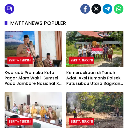
MATTANEWS POPULER
BERITA TERKINI
BERITA TERKINI
Kwarcab Pramuka Kota
Kemerdekaan di Tanah
Pagar Alam Wakili Sumsel
Adat, Aksi Humanis Polsek
Pada Jambore Nasional XII
Putussibau Utara Bagikan
Cibubur
Bendera Merah Putih di
Rumah Betang
BERITA TERKINI
BERITA TERKINI