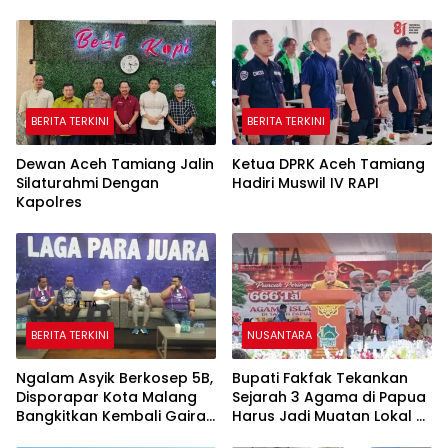
BERITA TERKINI
BERITA TERKINI
Dewan Aceh Tamiang Jalin
Ketua DPRK Aceh Tamiang
Silaturahmi Dengan
Hadiri Muswil IV RAPI
Kapolres
BERITA TERKINI
NUSANTARA
Ngalam Asyik Berkosep 5B,
Bupati Fakfak Tekankan
Disporapar Kota Malang
Sejarah 3 Agama di Papua
Bangkitkan Kembali Gairah
Harus Jadi Muatan Lokal di
Tinju Profesional
Sekolah