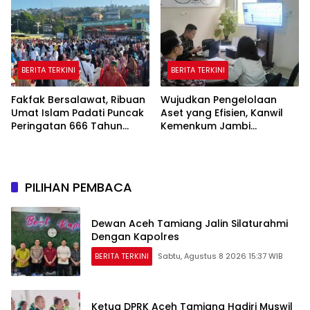
BERITA TERKINI
BERITA TERKINI
Fakfak Bersalawat, Ribuan
Wujudkan Pengelolaan
Umat Islam Padati Puncak
Aset yang Efisien, Kanwil
Peringatan 666 Tahun
Kemenkum Jambi
Islam Masuk Tanah Papua
Laksanakan Lelang BMN
Secara Transparan
PILIHAN PEMBACA
Dewan Aceh Tamiang Jalin Silaturahmi
Dengan Kapolres
BERITA TERKINI
Sabtu, Agustus 8 2026 15:37 WIB
Ketua DPRK Aceh Tamiang Hadiri Muswil