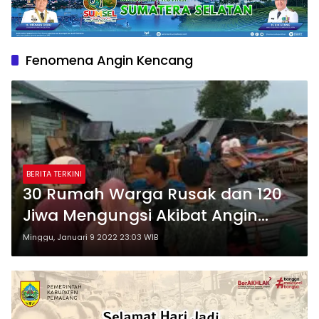
Fenomena Angin Kencang
BERITA TERKINI
30 Rumah Warga Rusak dan 120
Jiwa Mengungsi Akibat Angin
Kencang di Luwu Sulawesi
Minggu, Januari 9 2022 23:03 WIB
Selatan