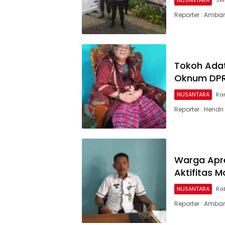
Reporter : Amba
Tokoh Ada
Oknum DPR
NUSANTARA
Kam
Reporter : Hendr
Warga Apre
Aktifitas M
NUSANTARA
Rab
Reporter : Amba