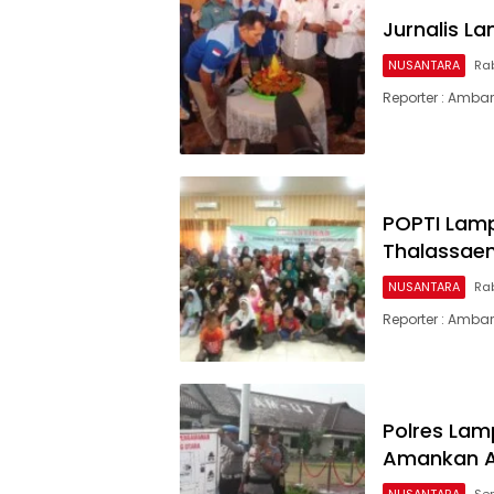
Jurnalis L
NUSANTARA
Rab
Reporter : Amba
POPTI Lamp
Thalassae
NUSANTARA
Rab
Reporter : Amba
Polres Lam
Amankan A
NUSANTARA
Sen