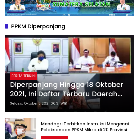
PPKM Diperpanjang
BERITA TERKINI
Diperpanjang Hingga 18 Oktober
2021, Ini Daftar Terbaru Daerah
PPKM Level 3 dan 4
Selasa, Oktober 5 2021 06:31 WIB
Mendagri Terbitkan Instruksi Mengenai
Pelaksanaan PPKM Mikro di 20 Provinsi