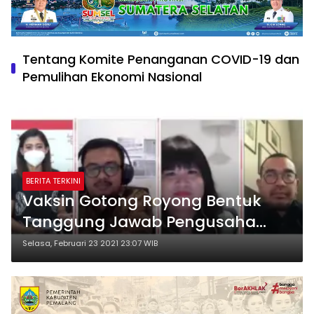
Tentang Komite Penanganan COVID-19 dan
Pemulihan Ekonomi Nasional
BERITA TERKINI
Vaksin Gotong Royong Bentuk
Tanggung Jawab Pengusaha
Pada Karyawan
Selasa, Februari 23 2021 23:07 WIB