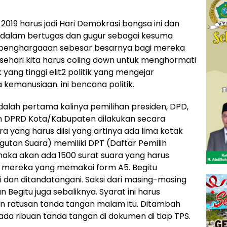
2019 harus jadi Hari Demokrasi bangsa ini dan
dalam bertugas dan gugur sebagai kesuma
penghargaaan sebesar besarnya bagi mereka
 sehari kita harus coling down untuk menghormati
yang tinggi elit2 politik yang mengejar
emanusiaan. ini bencana politik.
dalah pertama kalinya pemilihan presiden, DPD,
an DPRD Kota/Kabupaten dilakukan secara
a yang harus diisi yang artinya ada lima kotak
gutan Suara) memiliki DPT (Daftar Pemilih
aka akan ada 1500 surat suara yang harus
n mereka yang memakai form A5. Begitu
 dan ditandatangani. Saksi dari masing-masing
egitu juga sebaliknya. Syarat ini harus
 ratusan tanda tangan malam itu. Ditambah
 ada ribuan tanda tangan di dokumen di tiap TPS.