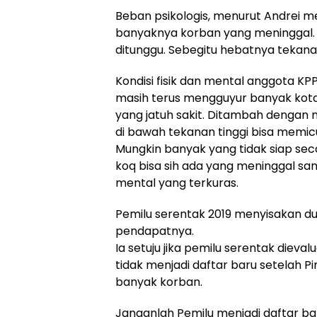
Beban psikologis, menurut Andrei 
banyaknya korban yang meninggal. P
ditunggu. Sebegitu hebatnya tekanan
Kondisi fisik dan mental anggota KP
masih terus mengguyur banyak kota
yang jatuh sakit. Ditambah dengan 
di bawah tekanan tinggi bisa memicu p
Mungkin banyak yang tidak siap seca
koq bisa sih ada yang meninggal sam
mental yang terkuras.
Pemilu serentak 2019 menyisakan d
pendapatnya.
Ia setuju jika pemilu serentak dieval
tidak menjadi daftar baru setelah 
banyak korban.
Janganlah Pemilu menjadi daftar ba