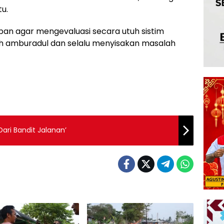
u.
an agar mengevaluasi secara utuh sistim
h amburadul dan selalu menyisakan masalah
ari Bandit Jalanan’