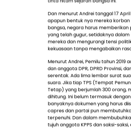
tinta hitam sejarah bangsa ini.
Dan menurut Andrei tanggal 17 April 
apapun bentuk nya mereka korban 
bangsa, negara harus memberikan 
yang telah gugur, setidaknya dalam
mereka dan mengurangi tensi politik 
kekuasaan tanpa mengabaikan rasa k
Menurut Andrei, Pemilu tahun 2019 a
dan anggota DPR, DPRD Provinsi, d
serentak. Ada lima lembar surat suar
suara. Jika tiap TPS (Tempat Pemun
Tetap) yang berjumlah 300 orang, m
dihitung. Ini belum termasuk denga
banyaknya dokumen yang harus diisi
capres dan partai pun membutuhkan B
terpenuhi. Dan dalam membubuhkan
tujuh anggota KPPS dan saksi-saksi,